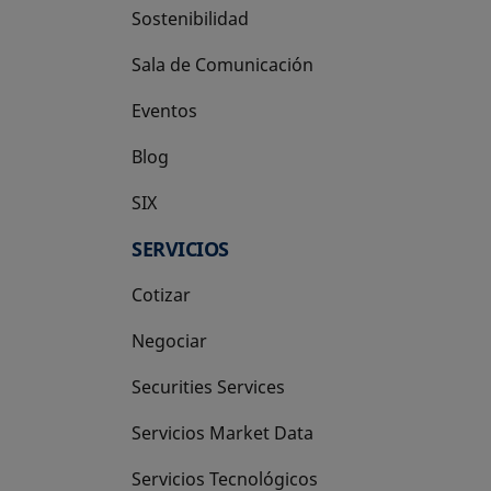
Sostenibilidad
Sala de Comunicación
Eventos
Blog
SIX
se abre en una pestaña nueva
SERVICIOS
Cotizar
Negociar
Securities Services
Servicios Market Data
Servicios Tecnológicos