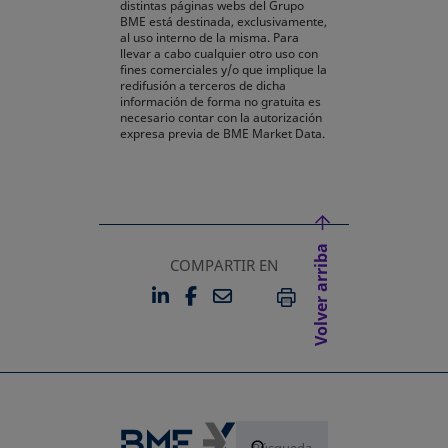
distintas páginas webs del Grupo
BME está destinada, exclusivamente,
al uso interno de la misma. Para
llevar a cabo cualquier otro uso con
fines comerciales y/o que implique la
redifusión a terceros de dicha
información de forma no gratuita es
necesario contar con la autorización
expresa previa de BME Market Data.
Volver arriba
COMPARTIR EN
LINKEDIN
FACEBOOK
EMAIL
SE ABRE EN UNA PESTAÑA 
SE ABRE EN UNA PESTA
IMPRIMIR