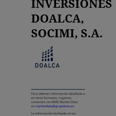
INVERSIONES
DOALCA,
SOCIMI, S.A.
se abre en una pestaña n
Para obtener información detallada o
en otros formatos, rogamos
contacten con BME Market Data
en
marketdata@grupobme.es
La información facilitada en las