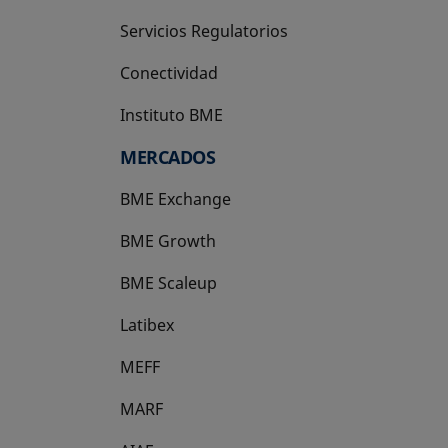
Servicios Regulatorios
Conectividad
Instituto BME
se abre en una pestaña nueva
MERCADOS
BME Exchange
BME Growth
se abre en una pestaña nueva
BME Scaleup
se abre en una pestaña nueva
Latibex
se abre en una pestaña nueva
MEFF
se abre en una pestaña nueva
MARF