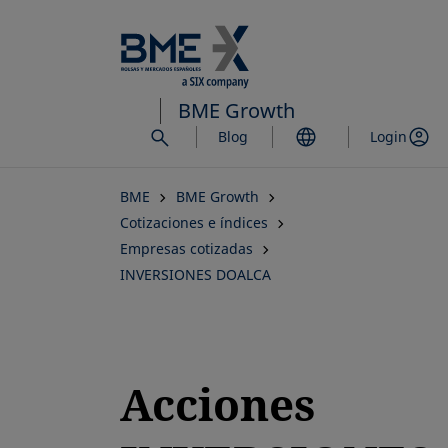
Saltar
al
contenido
principal
BME Growth
Blog
Login
BME
BME Growth
Cotizaciones e índices
Empresas cotizadas
INVERSIONES DOALCA
Acciones