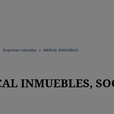
Saltar
al
contenido
principal
Empresas cotizadas
MERCAL INMUEBLES
AL INMUEBLES, SOC
ueva