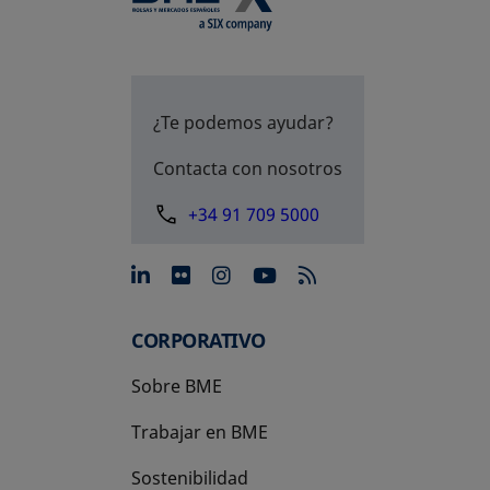
¿Te podemos ayudar?
Contacta con nosotros
+34 91 709 5000
se abre en una pestaña nue
se abre en una pestaña 
se abre en una pest
se abre en una p
CORPORATIVO
Sobre BME
Trabajar en BME
Sostenibilidad