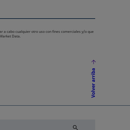
ar a cabo cualquier otro uso con fines comerciales y/o que
 Market Data.
Volver arriba
NUEVA
ÑA NUEVA