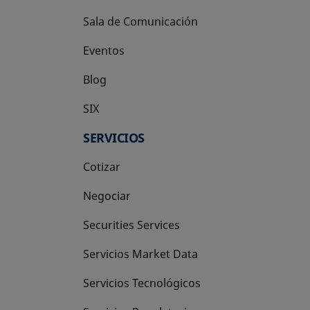
Sala de Comunicación
Eventos
Blog
SIX
se abre en una pestaña nueva
SERVICIOS
Cotizar
Negociar
Securities Services
Servicios Market Data
Servicios Tecnológicos