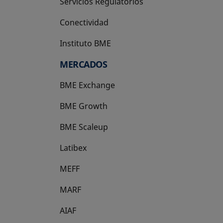
Servicios Regulatorios
Conectividad
Instituto BME
se abre en una pestaña nueva
MERCADOS
BME Exchange
BME Growth
se abre en una pestaña nueva
BME Scaleup
se abre en una pestaña nueva
Latibex
se abre en una pestaña nueva
MEFF
se abre en una pestaña nueva
MARF
AIAF