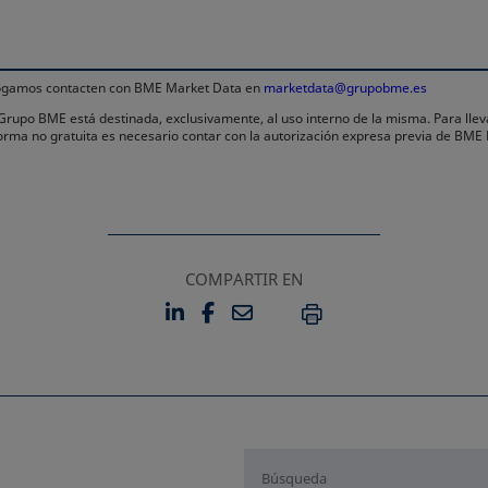
 rogamos contacten con BME Market Data en
marketdata@grupobme.es
l Grupo BME está destinada, exclusivamente, al uso interno de la misma. Para llev
forma no gratuita es necesario contar con la autorización expresa previa de BME
COMPARTIR EN
LINKEDIN
FACEBOOK
EMAIL
SE ABRE EN UNA PESTAÑA 
SE ABRE EN UNA PESTA
IMPRIMIR