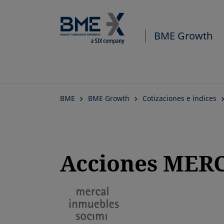
BME Growth
BME
BME Growth
Cotizaciones e índices
Acciones MERC
se abre en una pestaña n