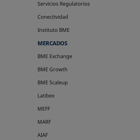
Servicios Regulatorios
Conectividad
Instituto BME
se abre en una pestaña nueva
MERCADOS
BME Exchange
BME Growth
se abre en una pestaña nueva
BME Scaleup
se abre en una pestaña nueva
Latibex
se abre en una pestaña nueva
MEFF
se abre en una pestaña nueva
MARF
AIAF