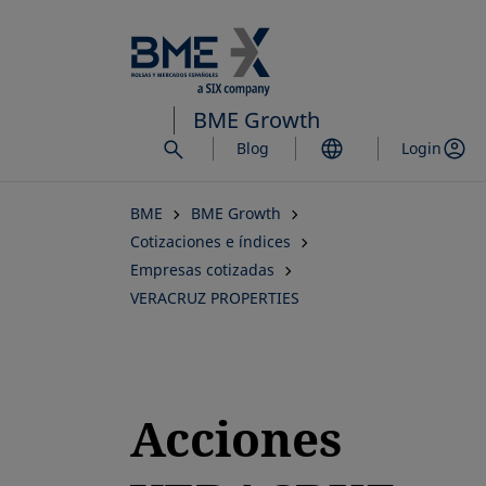
Saltar
al
contenido
principal
BME Growth
Blog
Login
BME
BME Growth
Cotizaciones e índices
Empresas cotizadas
VERACRUZ PROPERTIES
Acciones