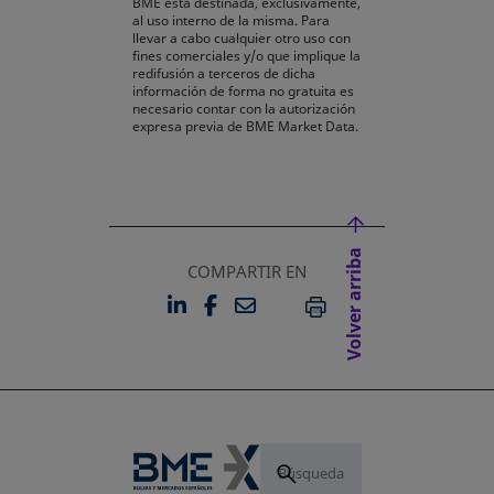
BME está destinada, exclusivamente,
al uso interno de la misma. Para
llevar a cabo cualquier otro uso con
fines comerciales y/o que implique la
redifusión a terceros de dicha
información de forma no gratuita es
necesario contar con la autorización
expresa previa de BME Market Data.
Volver arriba
COMPARTIR EN
LINKEDIN
FACEBOOK
EMAIL
SE ABRE EN UNA PESTAÑA 
SE ABRE EN UNA PESTA
IMPRIMIR