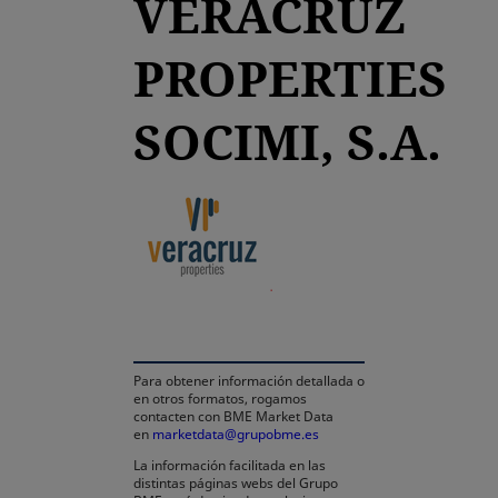
VERACRUZ
PROPERTIES
SOCIMI, S.A.
se abre en una pestaña nu
Para obtener información detallada o
en otros formatos, rogamos
contacten con BME Market Data
en
marketdata@grupobme.es
La información facilitada en las
distintas páginas webs del Grupo