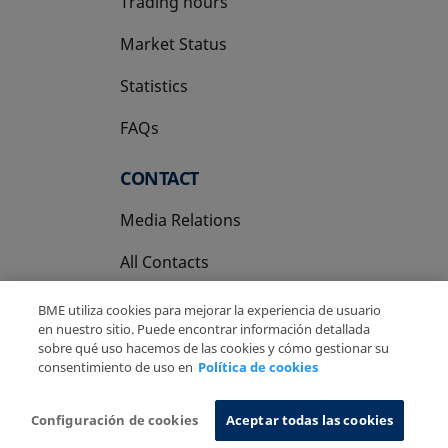
Trading hours
Market Status
Statistics
FAQs
CONTACT
Media Relations
All Contacts
BME utiliza cookies para mejorar la experiencia de usuario
en nuestro sitio. Puede encontrar información detallada
sobre qué uso hacemos de las cookies y cómo gestionar su
consentimiento de uso en
Política de cookies
Copyright Ⓒ BME 2026
Legal Disclaimer
Privacy Policy
Cookies Policy
Information System
Configuración de cookies
Aceptar todas las cookies