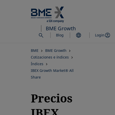
Saltar
al
contenido
principal
BME Growth
Blog
Login
BME
BME Growth
Cotizaciones e índices
Índices
IBEX Growth Market® All
Share
Precios
IBEX