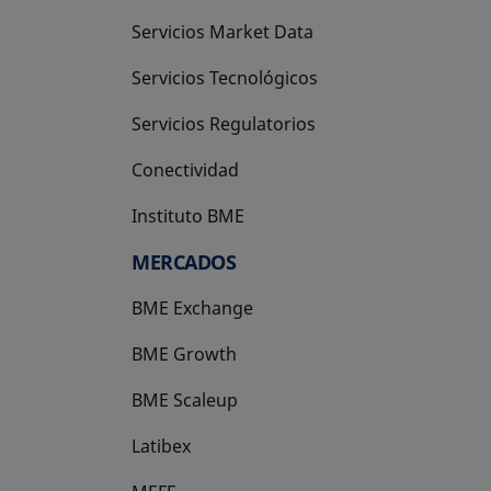
Servicios Market Data
Servicios Tecnológicos
Servicios Regulatorios
Conectividad
Instituto BME
se abre en una pestaña nueva
MERCADOS
BME Exchange
BME Growth
se abre en una pestaña nueva
BME Scaleup
se abre en una pestaña nueva
Latibex
se abre en una pestaña nueva