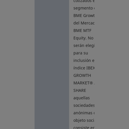
cotizados en el
segmento de
BME Growth
del Mercado
BME MTF
Equity. No
serán elegibles
para su
inclusión en el
índice IBEX
GROWTH
MARKET® ALL
SHARE
aquellas
sociedades
anónimas cuyo
objeto social
consiste en la