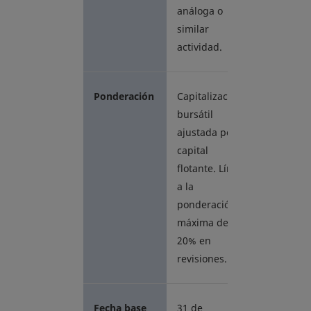
análoga o
similar
actividad.
Ponderación
Capitalización
bursátil
ajustada por
capital
flotante. Límite
a la
ponderación
máxima de
20% en
revisiones.
Fecha base
31 de