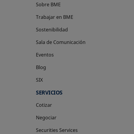
Sobre BME
Trabajar en BME
Sostenibilidad
Sala de Comunicación
Eventos
Blog
SIX
se abre en una pestaña nueva
SERVICIOS
Cotizar
Negociar
Securities Services