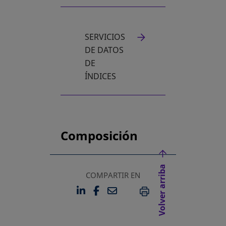
SERVICIOS
DE DATOS
DE
ÍNDICES
Composición
Volver arriba
COMPARTIR EN
LINKEDIN
FACEBOOK
EMAIL
SE ABRE EN UNA PESTAÑA 
SE ABRE EN UNA PESTA
IMPRIMIR