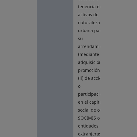
tenencia de (i)
activos de
naturaleza
urbana para
su
arrendamiento
(mediante
adquisición o
promoción) o
(ii) de acciones
o
participaciones
en el capital
social de otras
SOCIMIS o
entidades
extranjeras de