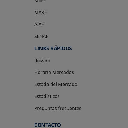
MEFF
se abre en una pestaña nueva
MARF
AIAF
SENAF
LINKS RÁPIDOS
IBEX 35
Horario Mercados
Estado del Mercado
Estadísticas
Preguntas frecuentes
CONTACTO