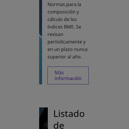
Normas para la
composición y
cálculo de los
índices BME. Se
revisan
periódicamente y
en un plazo nunca
superior al año.
Más
se abre en una pestaña nue
información
Listado
de