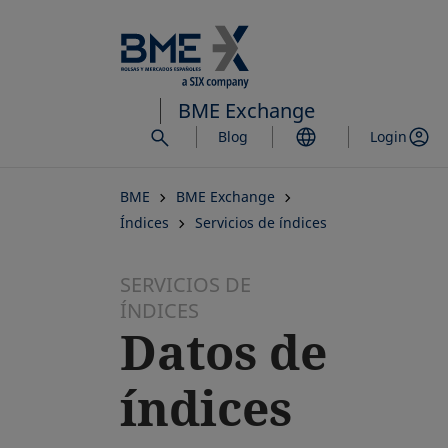
Saltar
al
contenido
principal
BME Exchange
Blog
Login
BME
BME Exchange
Índices
Servicios de índices
SERVICIOS DE
ÍNDICES
Datos de
índices