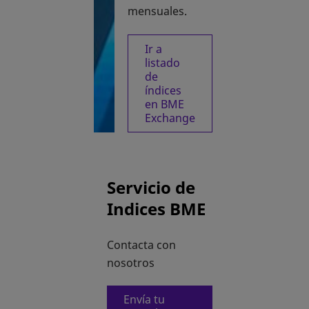
mensuales.
Ir a
listado
de
se abre en una pestaña n
índices
en BME
Exchange
Servicio de
Indices BME
Contacta con
nosotros
Envía tu