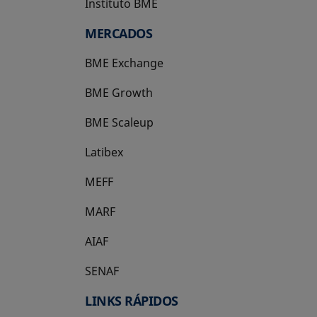
Instituto BME
se abre en una pestaña nueva
MERCADOS
BME Exchange
BME Growth
se abre en una pestaña nueva
BME Scaleup
se abre en una pestaña nueva
Latibex
se abre en una pestaña nueva
MEFF
se abre en una pestaña nueva
MARF
AIAF
SENAF
LINKS RÁPIDOS