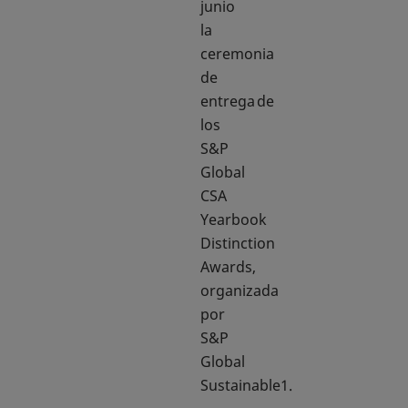
junio
la
ceremonia
de
entrega de
los
S&P
Global
CSA
Yearbook
Distinction
Awards,
organizada
por
S&P
Global
Sustainable1.