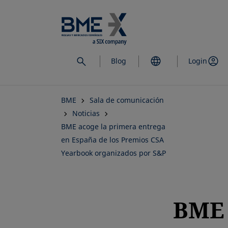
Saltar
al
contenido
principal
Blog
Login
BME
Sala de comunicación
Noticias
BME acoge la primera entrega
en España de los Premios CSA
Yearbook organizados por S&P
BME