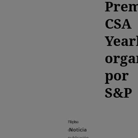
Prem
CSA
Year
orga
por
S&P
Fecha
Tipo
Noticia
de
publicación