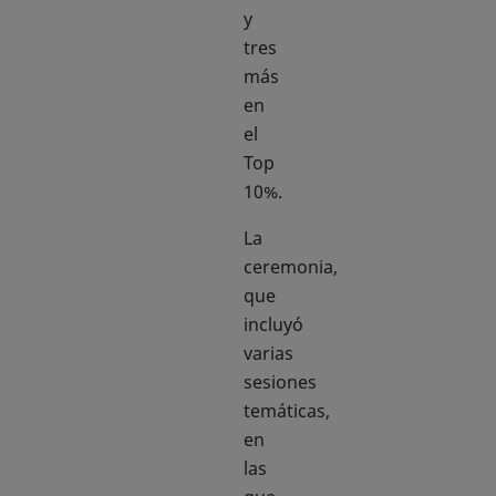
y
tres
más
en
el
Top
10%.
La
ceremonia,
que
incluyó
varias
sesiones
temáticas,
en
las