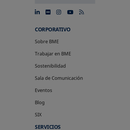
se abre en una pestaña nue
se abre en una pestaña 
se abre en una pest
se abre en una p
CORPORATIVO
Sobre BME
Trabajar en BME
Sostenibilidad
Sala de Comunicación
Eventos
Blog
SIX
se abre en una pestaña nueva
SERVICIOS