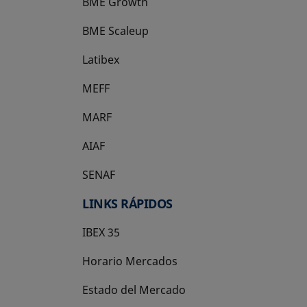
BME Growth
se abre en una pestaña nueva
BME Scaleup
se abre en una pestaña nueva
Latibex
se abre en una pestaña nueva
MEFF
se abre en una pestaña nueva
MARF
AIAF
SENAF
LINKS RÁPIDOS
IBEX 35
Horario Mercados
Estado del Mercado