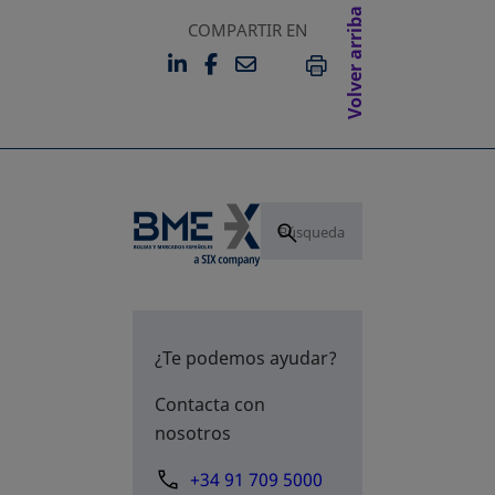
Volver arriba
COMPARTIR EN
LINKEDIN
FACEBOOK
EMAIL
SE ABRE EN UNA PESTAÑA 
SE ABRE EN UNA PESTA
IMPRIMIR
¿Te podemos ayudar?
Contacta con
nosotros
+34 91 709 5000