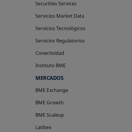
Securities Services
Servicios Market Data
Servicios Tecnológicos
Servicios Regulatorios
Conectividad
Instituto BME
se abre en una pestaña nueva
MERCADOS
BME Exchange
BME Growth
se abre en una pestaña nueva
BME Scaleup
se abre en una pestaña nueva
Latibex
se abre en una pestaña nueva