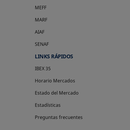
MEFF
se abre en una pestaña nueva
MARF
AIAF
SENAF
LINKS RÁPIDOS
IBEX 35
Horario Mercados
Estado del Mercado
Estadísticas
Preguntas frecuentes