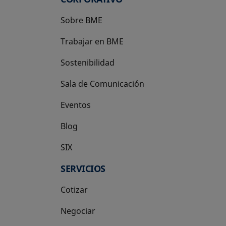
Sobre BME
Trabajar en BME
Sostenibilidad
Sala de Comunicación
Eventos
Blog
SIX
se abre en una pestaña nueva
SERVICIOS
Cotizar
Negociar