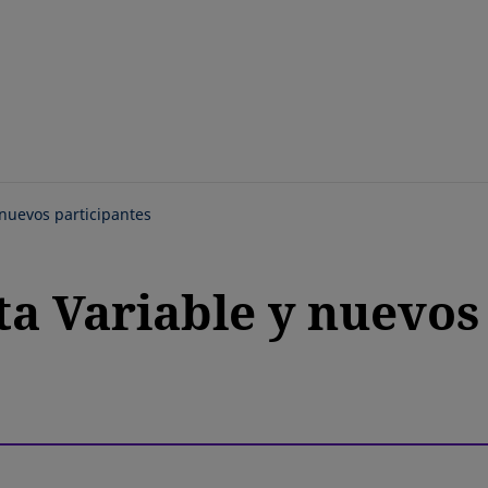
Saltar
al
contenido
principal
nuevos participantes
 Variable y nuevos 