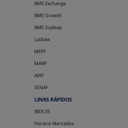
BME Exchange
BME Growth
se abre en una pestaña nueva
BME Scaleup
se abre en una pestaña nueva
Latibex
se abre en una pestaña nueva
MEFF
se abre en una pestaña nueva
MARF
AIAF
SENAF
LINKS RÁPIDOS
IBEX 35
Horario Mercados