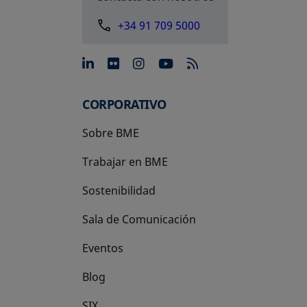
+34 91 709 5000
se abre en una pestaña nue
se abre en una pestaña 
se abre en una pest
se abre en una p
CORPORATIVO
Sobre BME
Trabajar en BME
Sostenibilidad
Sala de Comunicación
Eventos
Blog
SIX
se abre en una pestaña nueva