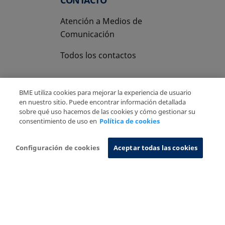
Atención a Medios de
Comunicación
Todos los contactos
BME utiliza cookies para mejorar la experiencia de usuario
en nuestro sitio. Puede encontrar información detallada
sobre qué uso hacemos de las cookies y cómo gestionar su
Copyright Ⓒ BME 2026
Aviso Legal
consentimiento de uso en
Política de cookies
Politica de Privacidad
Política de cookies
Sistema de Información
Configuración de cookies
Aceptar todas las cookies