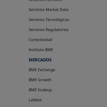
Servicios Market Data
Servicios Tecnológicos
Servicios Regulatorios
Conectividad
Instituto BME
se abre en una pestaña nueva
MERCADOS
BME Exchange
BME Growth
se abre en una pestaña nueva
BME Scaleup
se abre en una pestaña nueva
Latibex
se abre en una pestaña nueva