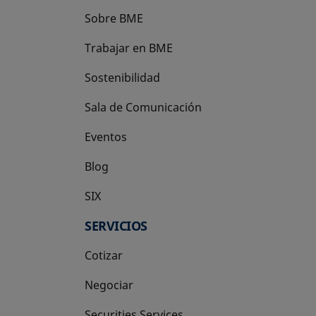
Sobre BME
Trabajar en BME
Sostenibilidad
Sala de Comunicación
Eventos
Blog
SIX
se abre en una pestaña nueva
SERVICIOS
Cotizar
Negociar
Securities Services