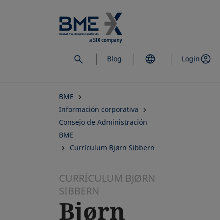
Saltar
al
contenido
principal
Blog
Login
BME
Información corporativa
Consejo de Administración
BME
Currículum Bjørn Sibbern
CURRÍCULUM BJØRN
SIBBERN
Bjørn