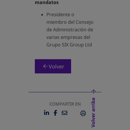
mandatos
Presidente o
miembro del Consejo
de Administración de
varias empresas del
Grupo SIX Group Ltd
Volver
Volver arriba
COMPARTIR EN
LINKEDIN
FACEBOOK
EMAIL
SE ABRE EN UNA PESTAÑA 
SE ABRE EN UNA PESTA
IMPRIMIR