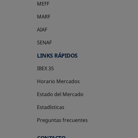
MEFF
se abre en una pestaña nueva
MARF
AIAF
SENAF
LINKS RÁPIDOS
IBEX 35
Horario Mercados
Estado del Mercado
Estadísticas
Preguntas frecuentes
CONTACTO