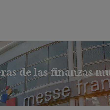
Saltar
al
contenido
principal
ras de las finanzas m