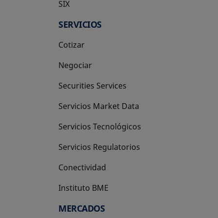
SIX
se abre en una pestaña nueva
SERVICIOS
Cotizar
Negociar
Securities Services
Servicios Market Data
Servicios Tecnológicos
Servicios Regulatorios
Conectividad
Instituto BME
se abre en una pestaña nueva
MERCADOS