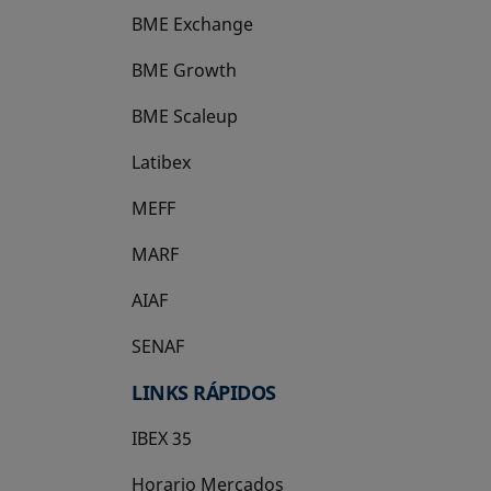
BME Exchange
BME Growth
se abre en una pestaña nueva
BME Scaleup
se abre en una pestaña nueva
Latibex
se abre en una pestaña nueva
MEFF
se abre en una pestaña nueva
MARF
AIAF
SENAF
LINKS RÁPIDOS
IBEX 35
Horario Mercados