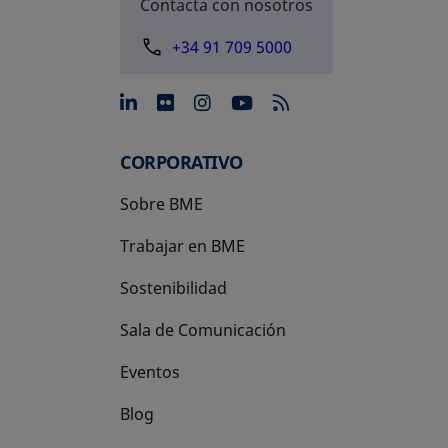
Contacta con nosotros
+34 91 709 5000
se abre en una pestaña nue
se abre en una pestaña 
se abre en una pest
se abre en una p
CORPORATIVO
Sobre BME
Trabajar en BME
Sostenibilidad
Sala de Comunicación
Eventos
Blog