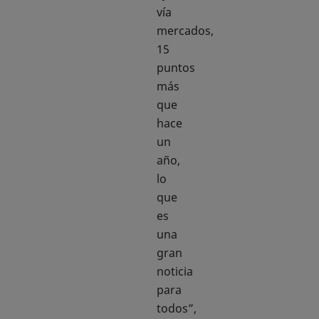
vía
mercados,
15
puntos
más
que
hace
un
año,
lo
que
es
una
gran
noticia
para
todos”,