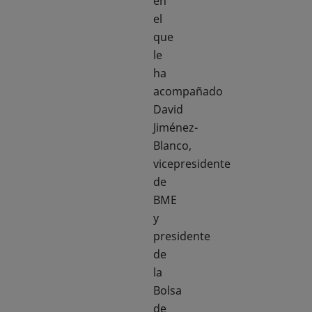
en
el
que
le
ha
acompañado
David
Jiménez-
Blanco,
vicepresidente
de
BME
y
presidente
de
la
Bolsa
de