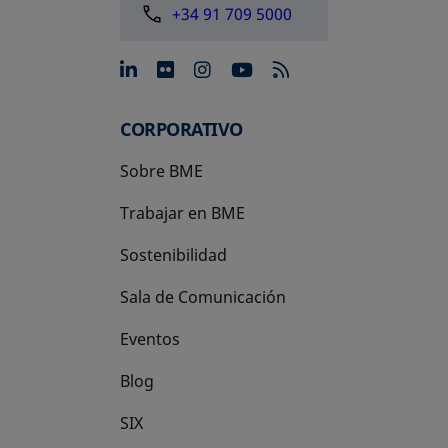
+34 91 709 5000
se abre en una pestaña nue
se abre en una pestaña 
se abre en una pest
se abre en una p
CORPORATIVO
Sobre BME
Trabajar en BME
Sostenibilidad
Sala de Comunicación
Eventos
Blog
SIX
se abre en una pestaña nueva