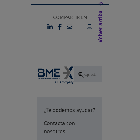
Volver arriba
COMPARTIR EN
LINKEDIN
FACEBOOK
EMAIL
SE ABRE EN UNA PESTAÑA 
SE ABRE EN UNA PESTA
IMPRIMIR
¿Te podemos ayudar?
Contacta con
nosotros