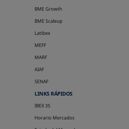
BME Growth
se abre en una pestaña nueva
BME Scaleup
se abre en una pestaña nueva
Latibex
se abre en una pestaña nueva
MEFF
se abre en una pestaña nueva
MARF
AIAF
SENAF
LINKS RÁPIDOS
IBEX 35
Horario Mercados