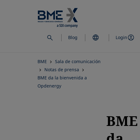
Saltar
al
contenido
principal
Blog
Login
BME
Sala de comunicación
Notas de prensa
BME da la bienvenida a
Opdenergy
BME
da