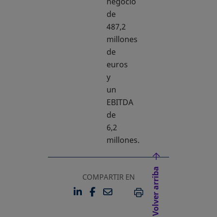
negocio
de
487,2
millones
de
euros
y
un
EBITDA
de
6,2
millones.
Volver arriba
COMPARTIR EN
LINKEDIN
FACEBOOK
EMAIL
SE ABRE EN UNA PESTAÑA 
SE ABRE EN UNA PESTA
IMPRIMIR