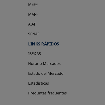
MEFF
se abre en una pestaña nueva
MARF
AIAF
SENAF
LINKS RÁPIDOS
IBEX 35
Horario Mercados
Estado del Mercado
Estadísticas
Preguntas frecuentes