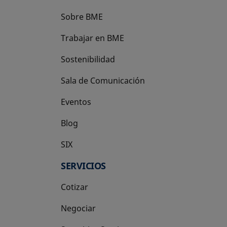
Sobre BME
Trabajar en BME
Sostenibilidad
Sala de Comunicación
Eventos
Blog
SIX
se abre en una pestaña nueva
SERVICIOS
Cotizar
Negociar