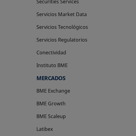
Securities Services
Servicios Market Data
Servicios Tecnológicos
Servicios Regulatorios
Conectividad
Instituto BME
se abre en una pestaña nueva
MERCADOS
BME Exchange
BME Growth
se abre en una pestaña nueva
BME Scaleup
se abre en una pestaña nueva
Latibex
se abre en una pestaña nueva