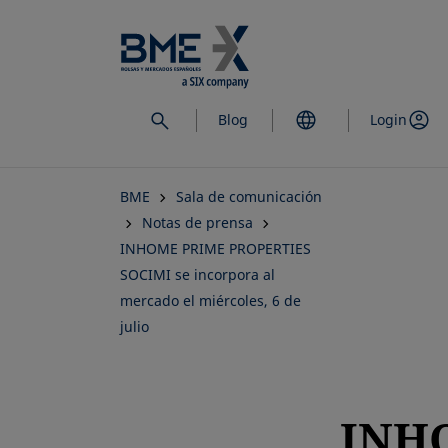
Saltar
al
contenido
principal
Blog
Login
BME
Sala de comunicación
Notas de prensa
INHOME PRIME PROPERTIES
SOCIMI se incorpora al
mercado el miércoles, 6 de
julio
INH