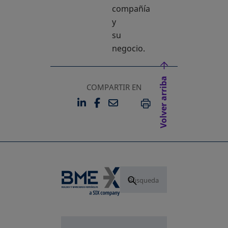
compañía
y
su
negocio.
Volver arriba
COMPARTIR EN
LINKEDIN
FACEBOOK
EMAIL
SE ABRE EN UNA PESTAÑA 
SE ABRE EN UNA PESTA
IMPRIMIR