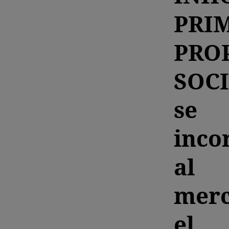
PRI
PRO
SOC
se
inco
al
mer
el