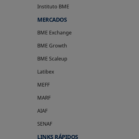
Instituto BME
se abre en una pestaña nueva
MERCADOS
BME Exchange
BME Growth
se abre en una pestaña nueva
BME Scaleup
se abre en una pestaña nueva
Latibex
se abre en una pestaña nueva
MEFF
se abre en una pestaña nueva
MARF
AIAF
SENAF
LINKS RÁPIDOS