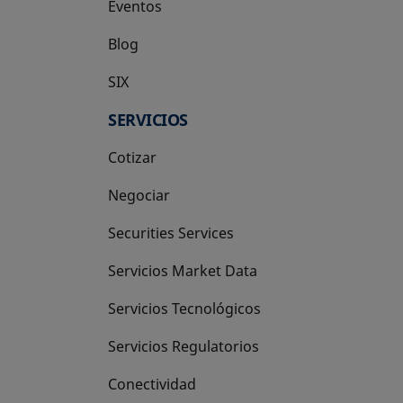
Eventos
Blog
SIX
se abre en una pestaña nueva
SERVICIOS
Cotizar
Negociar
Securities Services
Servicios Market Data
Servicios Tecnológicos
Servicios Regulatorios
Conectividad