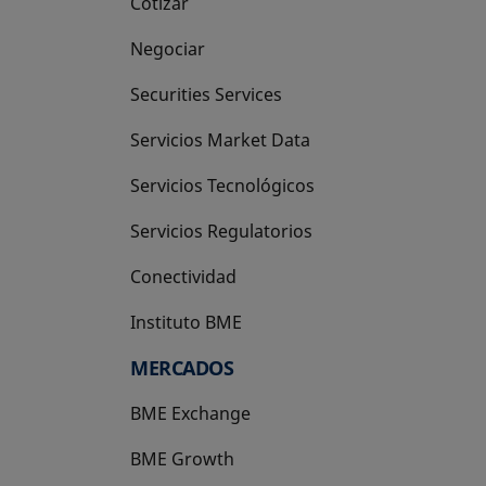
Cotizar
Negociar
Securities Services
Servicios Market Data
Servicios Tecnológicos
Servicios Regulatorios
Conectividad
Instituto BME
se abre en una pestaña nueva
MERCADOS
BME Exchange
BME Growth
se abre en una pestaña nueva