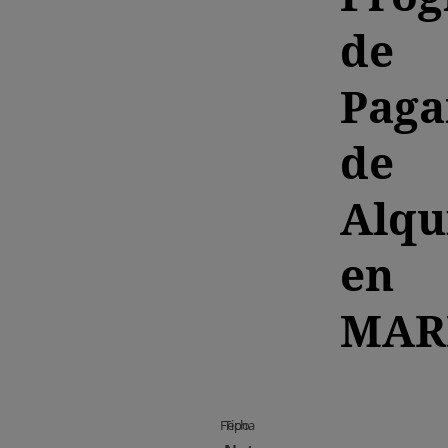
de
Paga
de
Alqu
en
MAR
Fecha
Tipo