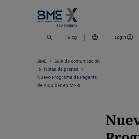
Saltar
al
contenido
principal
Blog
Login
BME
Sala de comunicación
Notas de prensa
Nuevo Programa de Pagarés
de Alquiber en MARF
Nue
Pro