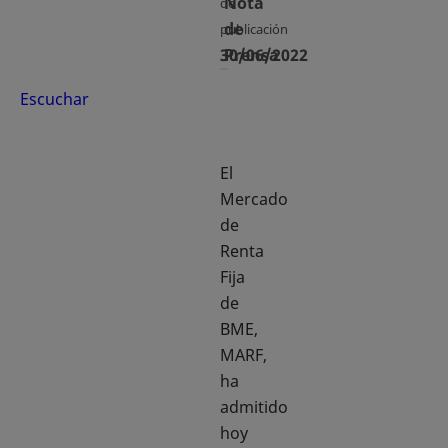
Nota
de
de
publicación
30/06/2022
Prensa
Escuchar
El
Mercado
de
Renta
Fija
de
BME,
MARF,
ha
admitido
hoy