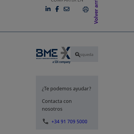
Volver arriba
LINKEDIN
FACEBOOK
EMAIL
SE ABRE EN UNA PESTAÑA 
SE ABRE EN UNA PESTA
IMPRIMIR
¿Te podemos ayudar?
Contacta con
nosotros
+34 91 709 5000