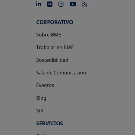
se abre en una pestaña nue
se abre en una pestaña 
se abre en una pest
se abre en una p
CORPORATIVO
Sobre BME
Trabajar en BME
Sostenibilidad
Sala de Comunicación
Eventos
Blog
SIX
se abre en una pestaña nueva
SERVICIOS