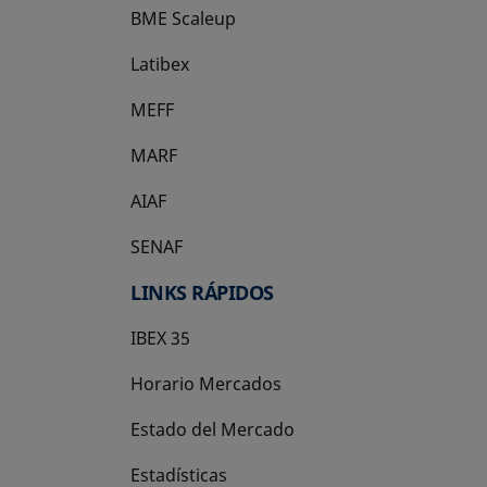
BME Scaleup
se abre en una pestaña nueva
Latibex
se abre en una pestaña nueva
MEFF
se abre en una pestaña nueva
MARF
AIAF
SENAF
LINKS RÁPIDOS
IBEX 35
Horario Mercados
Estado del Mercado
Estadísticas