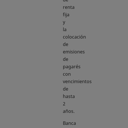
renta
fija
y
la
colocación
de
emisiones
de
pagarés
con
vencimientos
de
hasta
2
años.
Banca