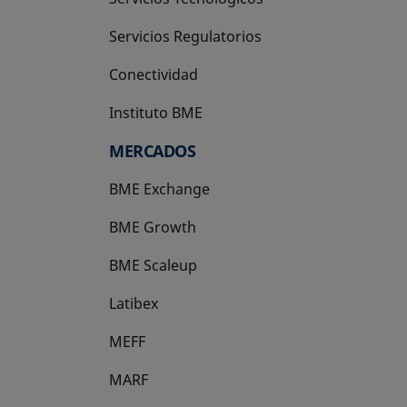
Servicios Regulatorios
Conectividad
Instituto BME
se abre en una pestaña nueva
MERCADOS
BME Exchange
BME Growth
se abre en una pestaña nueva
BME Scaleup
se abre en una pestaña nueva
Latibex
se abre en una pestaña nueva
MEFF
se abre en una pestaña nueva
MARF