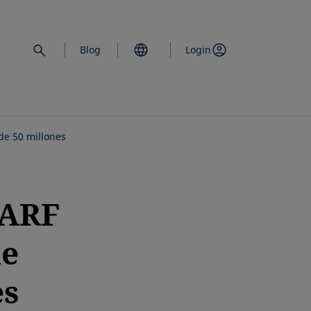
Blog
Login
de 50 millones
MARF
de
es