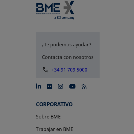
¿Te podemos ayudar?
Contacta con nosotros
+34 91 709 5000
se abre en una pestaña nue
se abre en una pestaña 
se abre en una pest
se abre en una p
CORPORATIVO
Sobre BME
Trabajar en BME