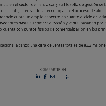
cia en el sector del rent a car y su filosofía de gestión se
de cliente, integrando la tecnología en el proceso de alqui
negocio cubre un amplio espectro en cuanto al ciclo de vida
oveedores hasta su comercialización y venta, pasando por el
o cuenta con puntos físicos de comercialización en los princ
cacional alcanzó una cifra de ventas totales de 83,2 millon
COMPARTIR EN
LINKEDIN
FACEBOOK
EMAIL
SE ABRE EN UNA PESTAÑA 
SE ABRE EN UNA PESTA
IMPRIMIR