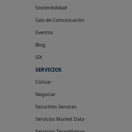
Sostenibilidad
Sala de Comunicación
Eventos
Blog
SIX
se abre en una pestaña nueva
SERVICIOS
Cotizar
Negociar
Securities Services
Servicios Market Data
Servicios Tecnológicos