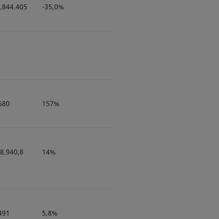
.844.405
-35,0%
680
157%
8.940,8
14%
491
5,8%