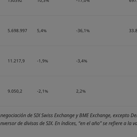
130392
10,3%
-17,0%
697
5.698.997
5,4%
-36,1%
33.
11.217,9
-1,9%
-3,4%
9.050,2
-2,1%
2,2%
 negociación de SIX Swiss Exchange y BME Exchange, excepto Deri
ersor de divisas de SIX. En índices, “en el año” se refiere a la va