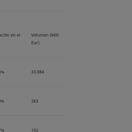
ación en el
Volumen (Mill.
Eur)
8%
33.084
9%
383
7%
192