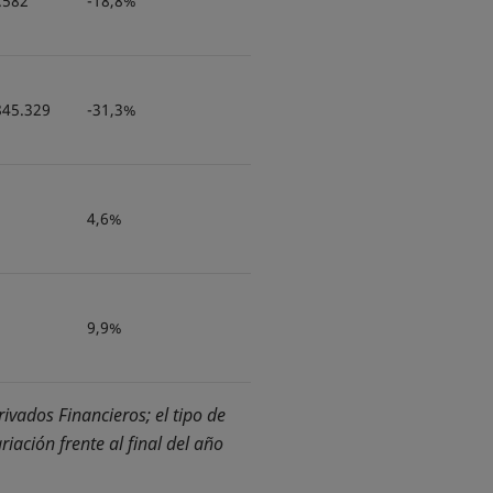
.582
-18,8%
845.329
-31,3%
4,6%
9,9%
vados Financieros; el tipo de
riación frente al final del año