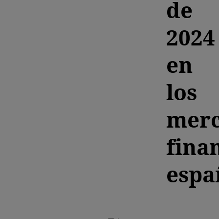
de
2024
en
los
mer
fina
espa