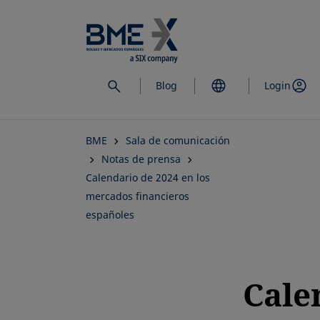
Saltar
al
contenido
principal
Blog
Login
BME
Sala de comunicación
Notas de prensa
Calendario de 2024 en los
mercados financieros
españoles
Cale