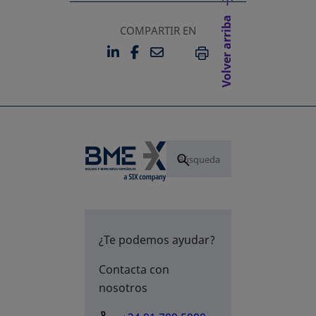
Volver arriba
COMPARTIR EN
LINKEDIN
FACEBOOK
EMAIL
SE ABRE EN UNA PESTAÑA 
SE ABRE EN UNA PESTA
IMPRIMIR
¿Te podemos ayudar?
Contacta con
nosotros