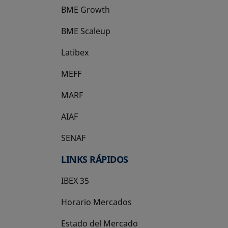
BME Growth
se abre en una pestaña nueva
BME Scaleup
se abre en una pestaña nueva
Latibex
se abre en una pestaña nueva
MEFF
se abre en una pestaña nueva
MARF
AIAF
SENAF
LINKS RÁPIDOS
IBEX 35
Horario Mercados
Estado del Mercado