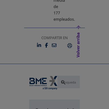
media
de
177
empleados.
Volver arriba
COMPARTIR EN
LINKEDIN
FACEBOOK
EMAIL
SE ABRE EN UNA PESTAÑA 
SE ABRE EN UNA PESTA
IMPRIMIR