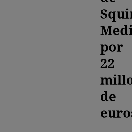
Squi
Med
por
22
mill
de
euro