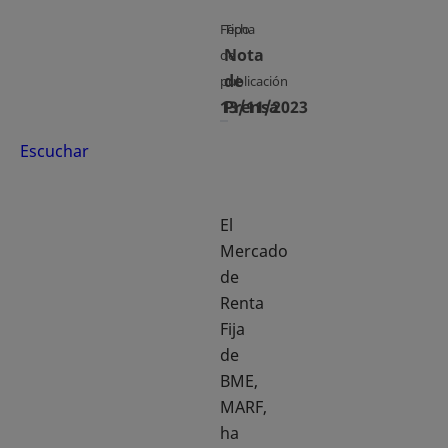
Fecha
Tipo
Nota
de
de
publicación
13/11/2023
Prensa
Escuchar
El
Mercado
de
Renta
Fija
de
BME,
MARF,
ha