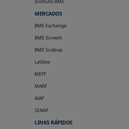
Instituto BME
se abre en una pestaña nueva
MERCADOS
BME Exchange
BME Growth
se abre en una pestaña nueva
BME Scaleup
se abre en una pestaña nueva
Latibex
se abre en una pestaña nueva
MEFF
se abre en una pestaña nueva
MARF
AIAF
SENAF
LINKS RÁPIDOS