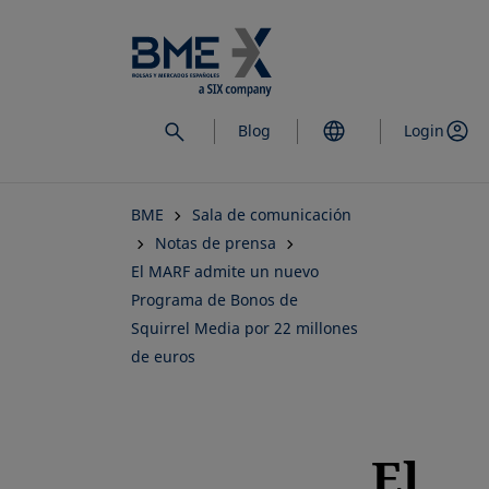
Saltar
al
contenido
principal
Blog
Login
BME
Sala de comunicación
Notas de prensa
El MARF admite un nuevo
Programa de Bonos de
Squirrel Media por 22 millones
de euros
El