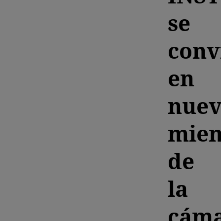
se
conv
en
nue
mie
de
la
cám