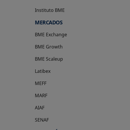
Instituto BME
se abre en una pestaña nueva
MERCADOS
BME Exchange
BME Growth
se abre en una pestaña nueva
BME Scaleup
se abre en una pestaña nueva
Latibex
se abre en una pestaña nueva
MEFF
se abre en una pestaña nueva
MARF
AIAF
SENAF