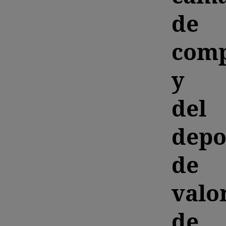
de
comp
y
del
depo
de
valo
de