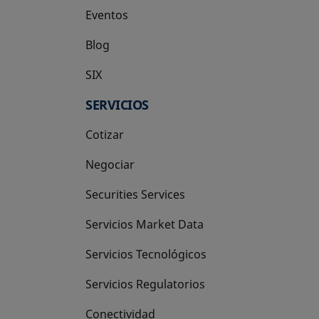
Eventos
Blog
SIX
se abre en una pestaña nueva
SERVICIOS
Cotizar
Negociar
Securities Services
Servicios Market Data
Servicios Tecnológicos
Servicios Regulatorios
Conectividad