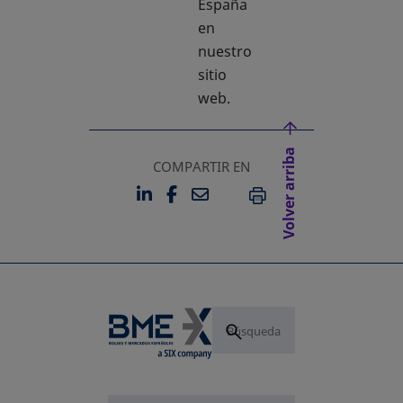
España
en
nuestro
sitio
web.
Volver arriba
COMPARTIR EN
LINKEDIN
FACEBOOK
EMAIL
SE ABRE EN UNA PESTAÑA 
SE ABRE EN UNA PESTA
IMPRIMIR