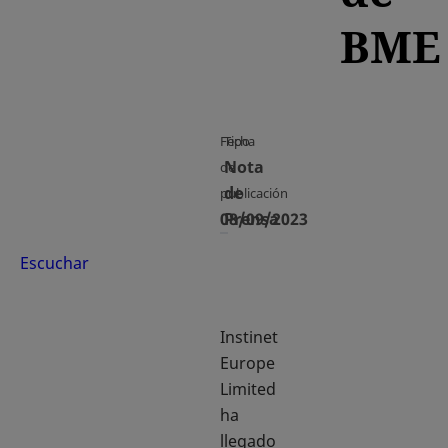
BME
Fecha
Tipo
Nota
de
de
publicación
08/09/2023
Prensa
Escuchar
Instinet
Europe
Limited
ha
llegado