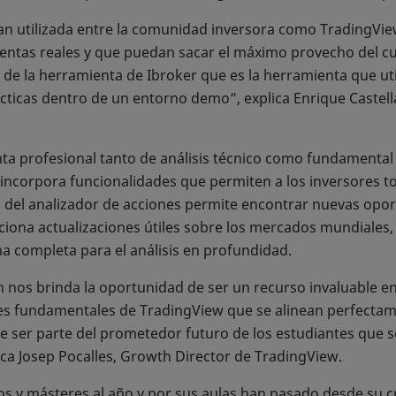
n utilizada entre la comunidad inversora como TradingView
ntas reales y que puedan sacar el máximo provecho del c
de la herramienta de Ibroker que es la herramienta que ut
cticas dentro de un entorno demo”, explica Enrique Castella
a profesional tanto de análisis técnico como fundamental q
incorpora funcionalidades que permiten a los inversores t
 del analizador de acciones permite encontrar nuevas opor
ona actualizaciones útiles sobre los mercados mundiales, 
 completa para el análisis en profundidad.
 nos brinda la oportunidad de ser un recurso invaluable e
ores fundamentales de TradingView que se alinean perfectame
ser parte del prometedor futuro de los estudiantes que se
ica Josep Pocalles, Growth Director de TradingView.
os y másteres al año y por sus aulas han pasado desde su 