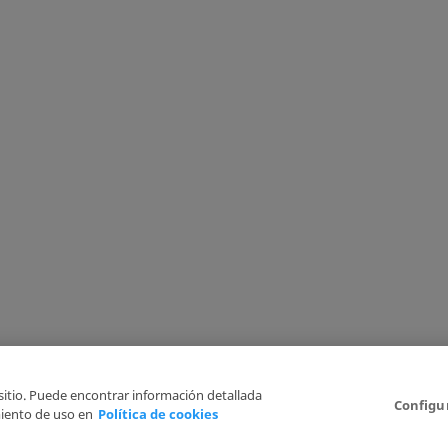
 sitio. Puede encontrar información detallada
Configu
iento de uso en
Política de cookies
Aviso Legal
Politica de Privacidad
Política de cookies