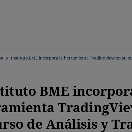
Saltar
al
contenido
principal
sa
Instituto BME incorpora la herramienta TradingView en su cu
tituto BME incorpor
ramienta TradingVie
urso de Análisis y Tr