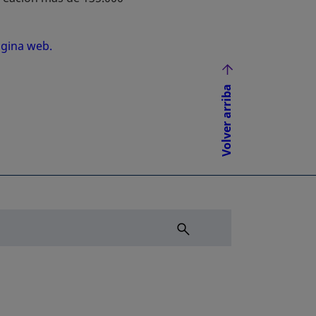
gina web.
se abre en una pestaña nueva
Volver arriba
NUEVA
ÑA NUEVA