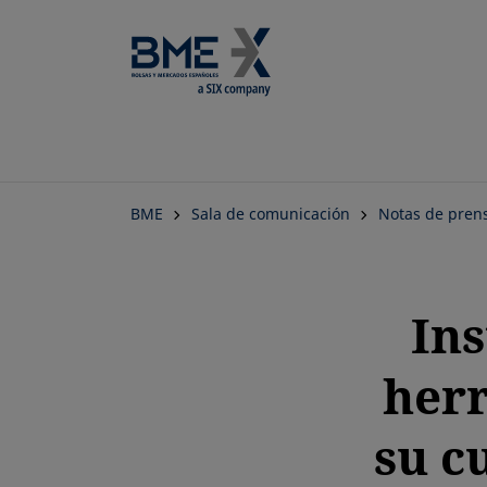
BME
Sala de comunicación
Notas de pren
Ins
her
su c