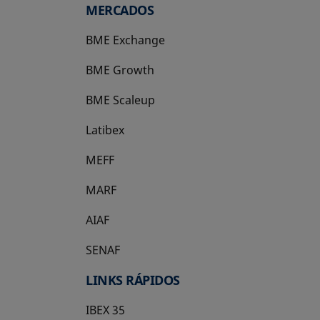
MERCADOS
BME Exchange
BME Growth
se abre en una pestaña nueva
BME Scaleup
se abre en una pestaña nueva
Latibex
se abre en una pestaña nueva
MEFF
se abre en una pestaña nueva
MARF
AIAF
SENAF
LINKS RÁPIDOS
IBEX 35