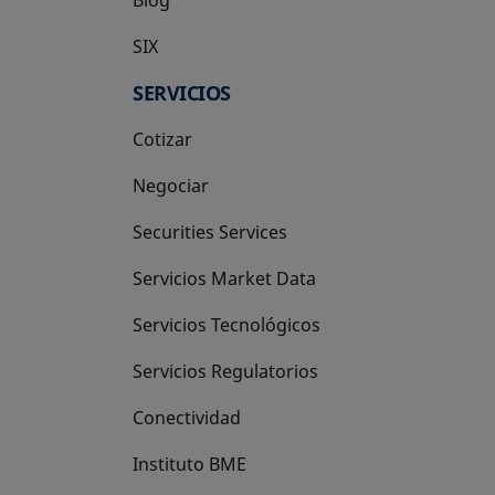
SIX
se abre en una pestaña nueva
SERVICIOS
Cotizar
Negociar
Securities Services
Servicios Market Data
Servicios Tecnológicos
Servicios Regulatorios
Conectividad
Instituto BME
se abre en una pestaña nueva