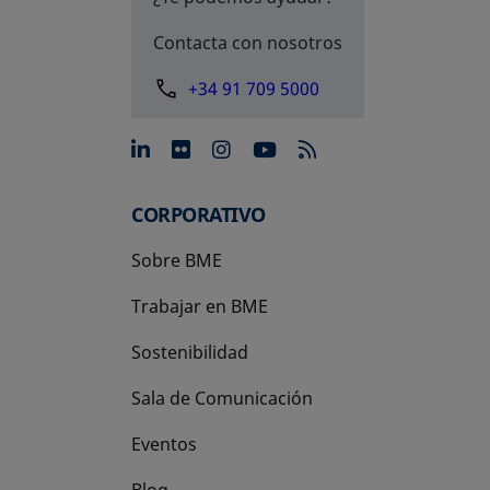
Contacta con nosotros
+34 91 709 5000
se abre en una pestaña nue
se abre en una pestaña 
se abre en una pest
se abre en una p
CORPORATIVO
Sobre BME
Trabajar en BME
Sostenibilidad
Sala de Comunicación
Eventos
Blog