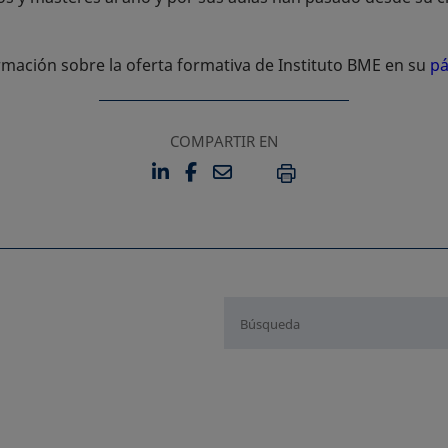
rmación sobre la oferta formativa de Instituto BME en su
pá
COMPARTIR EN
LINKEDIN
FACEBOOK
EMAIL
SE ABRE EN UNA PESTAÑA 
SE ABRE EN UNA PESTA
IMPRIMIR