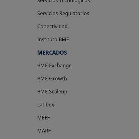
Servicios Tecnológicos
Servicios Regulatorios
Conectividad
Instituto BME
se abre en una pestaña nueva
MERCADOS
BME Exchange
BME Growth
se abre en una pestaña nueva
BME Scaleup
se abre en una pestaña nueva
Latibex
se abre en una pestaña nueva
MEFF
se abre en una pestaña nueva
MARF