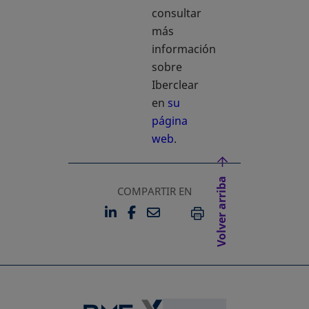
consultar
más
información
sobre
Iberclear
en
su
página
web
.
Volver arriba
COMPARTIR EN
LINKEDIN
FACEBOOK
EMAIL
SE ABRE EN UNA PESTAÑA 
SE ABRE EN UNA PESTA
IMPRIMIR