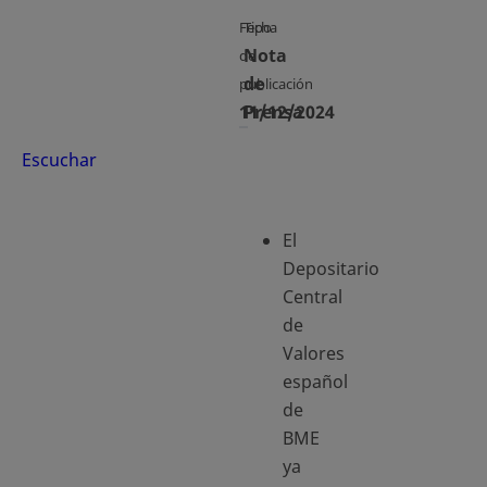
Fecha
Tipo
Nota
de
de
publicación
11/12/2024
Prensa
Escuchar
El
Depositario
Central
de
Valores
español
de
BME
ya