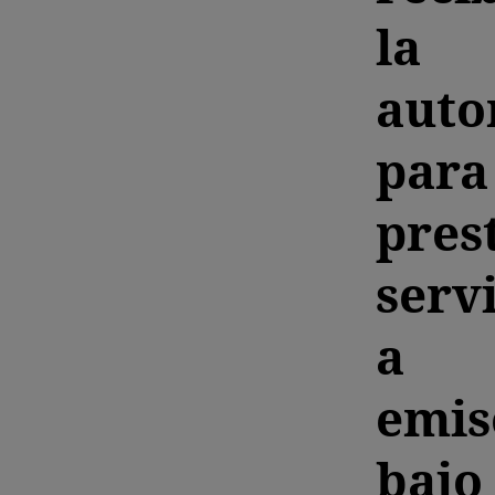
la
auto
para
pres
serv
a
emis
bajo