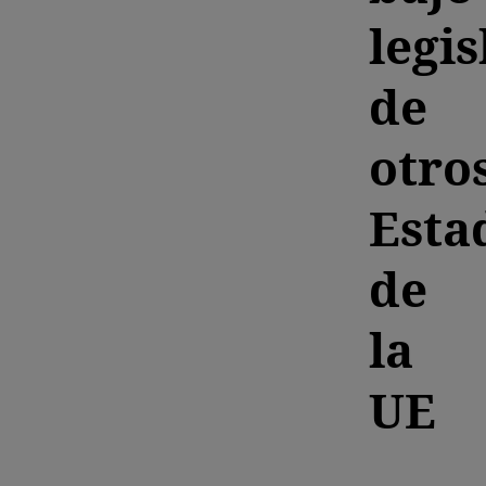
legis
de
otro
Esta
de
la
UE