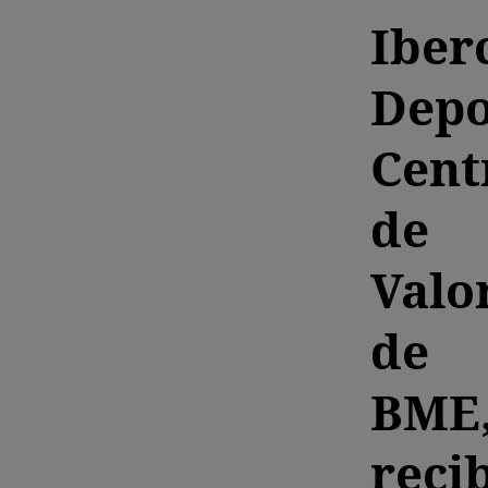
Iber
Depo
Cent
de
Valo
de
BME
reci