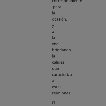
correspondiente
para
la
ocasión,
y
a
la
vez
brindando
la
calidez
que
caracteriza
a
estas
reuniones.
El