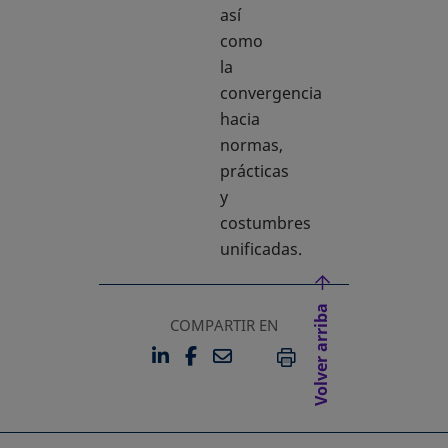
así
como
la
convergencia
hacia
normas,
prácticas
y
costumbres
unificadas.
Volver arriba
COMPARTIR EN
LINKEDIN
FACEBOOK
EMAIL
SE ABRE EN UNA PESTAÑA 
SE ABRE EN UNA PESTA
IMPRIMIR