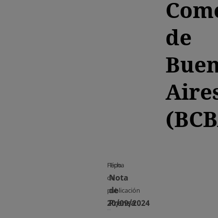
Come
de
Buen
Aire
(BCB
Fecha
Tipo
Nota
de
de
publicación
20/09/2024
Prensa