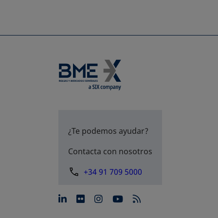
¿Te podemos ayudar?
Contacta con nosotros
+34 91 709 5000
se abre en una pestaña nue
se abre en una pestaña 
se abre en una pest
se abre en una p