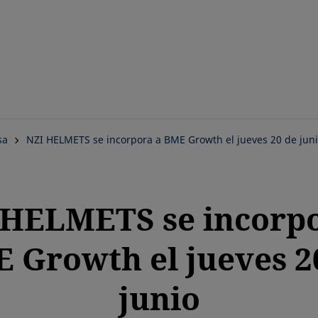
Saltar
al
contenido
principal
sa
NZI HELMETS se incorpora a BME Growth el jueves 20 de jun
 HELMETS se incorpo
 Growth el jueves 2
junio