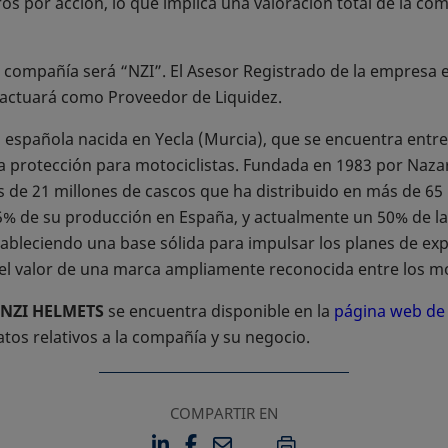
os por acción, lo que implica una valoración total de la co
a compañía será “NZI”. El Asesor Registrado de la empresa 
ctuará como Proveedor de Liquidez.
spañola nacida en Yecla (Murcia), que se encuentra entre l
la protección para motociclistas. Fundada en 1983 por Nazar
de 21 millones de cascos que ha distribuido en más de 65 p
5% de su producción en España, y actualmente un 50% de la
ableciendo una base sólida para impulsar los planes de ex
el valor de una marca ampliamente reconocida entre los m
NZI HELMETS
se encuentra disponible en la
página web d
tos relativos a la compañía y su negocio.
COMPARTIR EN
LINKEDIN
FACEBOOK
EMAIL
SE ABRE EN UNA PESTAÑA 
SE ABRE EN UNA PESTA
IMPRIMIR