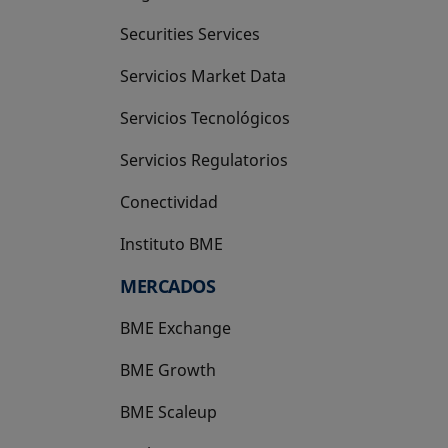
Securities Services
Servicios Market Data
Servicios Tecnológicos
Servicios Regulatorios
Conectividad
Instituto BME
se abre en una pestaña nueva
MERCADOS
BME Exchange
BME Growth
se abre en una pestaña nueva
BME Scaleup
se abre en una pestaña nueva