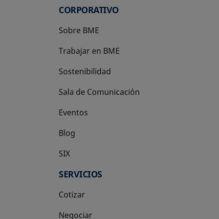
CORPORATIVO
Sobre BME
Trabajar en BME
Sostenibilidad
Sala de Comunicación
Eventos
Blog
SIX
se abre en una pestaña nueva
SERVICIOS
Cotizar
Negociar