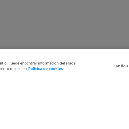
 sitio. Puede encontrar información detallada
Configu
iento de uso en
Política de cookies
Aviso Legal
Politica de Privacidad
Política de cookies