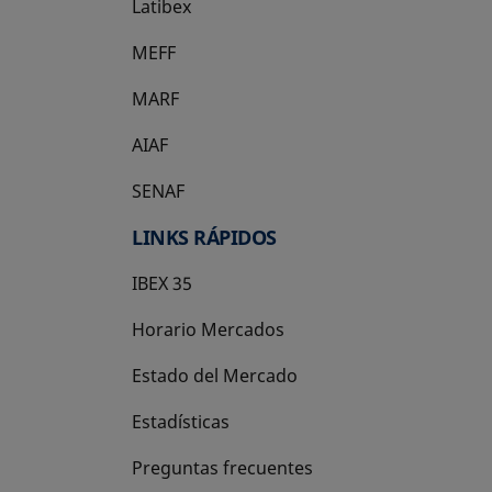
Latibex
se abre en una pestaña nueva
MEFF
se abre en una pestaña nueva
MARF
AIAF
SENAF
LINKS RÁPIDOS
IBEX 35
Horario Mercados
Estado del Mercado
Estadísticas
Preguntas frecuentes