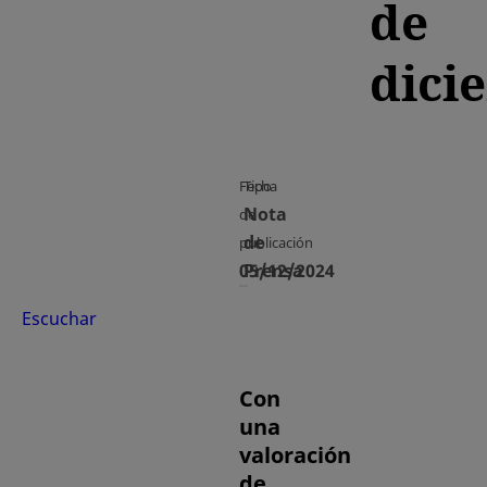
de
dici
Fecha
Tipo
Nota
de
de
publicación
05/12/2024
Prensa
Escuchar
Con
una
valoración
de