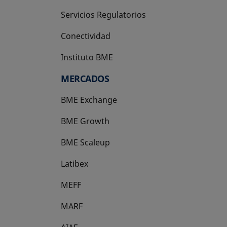
Servicios Regulatorios
Conectividad
Instituto BME
se abre en una pestaña nueva
MERCADOS
BME Exchange
BME Growth
se abre en una pestaña nueva
BME Scaleup
se abre en una pestaña nueva
Latibex
se abre en una pestaña nueva
MEFF
se abre en una pestaña nueva
MARF