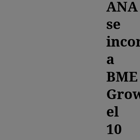
ANA
se
inco
a
BME
Gro
el
10