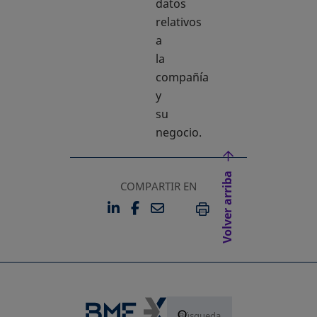
datos
relativos
a
la
compañía
y
su
negocio.
Volver arriba
COMPARTIR EN
LINKEDIN
FACEBOOK
EMAIL
SE ABRE EN UNA PESTAÑA 
SE ABRE EN UNA PESTA
IMPRIMIR