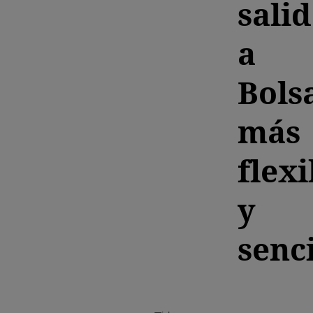
sali
a
Bols
más
flexi
y
senci