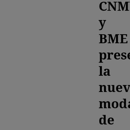
CNM
y
BME
pres
la
nue
moda
de