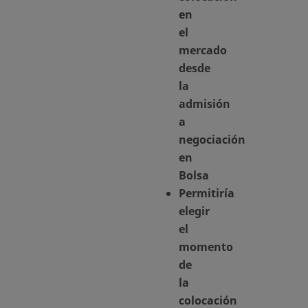
en
el
mercado
desde
la
admisión
a
negociación
en
Bolsa
Permitiría
elegir
el
momento
de
la
colocación