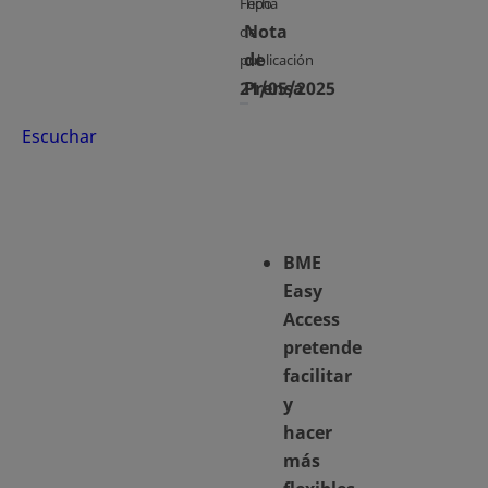
Fecha
Tipo
Nota
de
de
publicación
21/05/2025
Prensa
Escuchar
BME
Easy
Access
pretende
facilitar
y
hacer
más