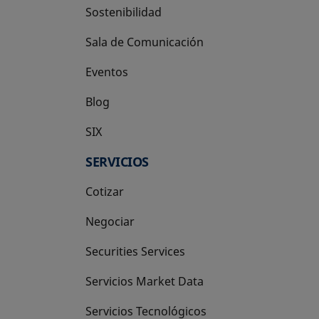
Sostenibilidad
Sala de Comunicación
Eventos
Blog
SIX
se abre en una pestaña nueva
SERVICIOS
Cotizar
Negociar
Securities Services
Servicios Market Data
Servicios Tecnológicos