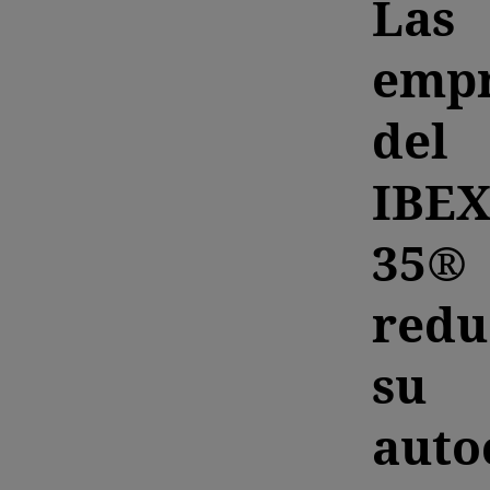
Las
empr
del
IBE
35®
redu
su
auto