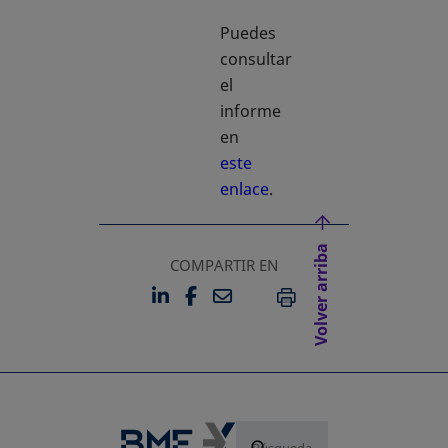
Puedes
consultar
el
informe
en
este
enlace
.
Volver arriba
COMPARTIR EN
LINKEDIN
FACEBOOK
EMAIL
SE ABRE EN UNA PESTAÑA 
SE ABRE EN UNA PESTA
IMPRIMIR