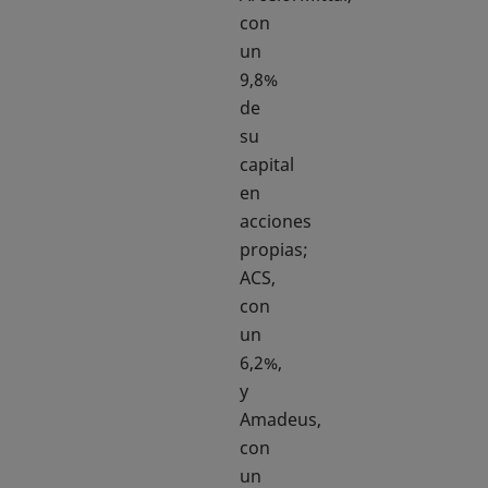
con
un
9,8%
de
su
capital
en
acciones
propias;
ACS,
con
un
6,2%,
y
Amadeus,
con
un