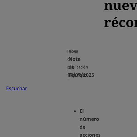
nue
réco
Fecha
Tipo
Nota
de
de
publicación
17/07/2025
Prensa
Escuchar
El
número
de
acciones