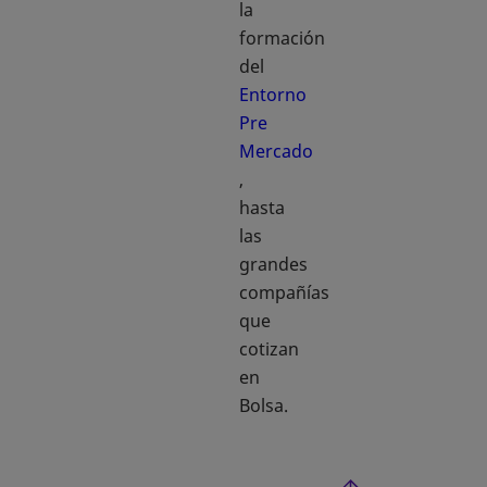
la
formación
del
Entorno
Pre
Mercado
se abre en una pestaña nueva
,
hasta
las
grandes
compañías
que
cotizan
en
Bolsa.