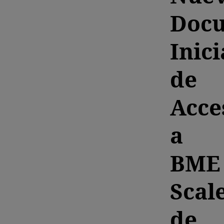
Doc
Inici
de
Acce
a
BME
Scal
de