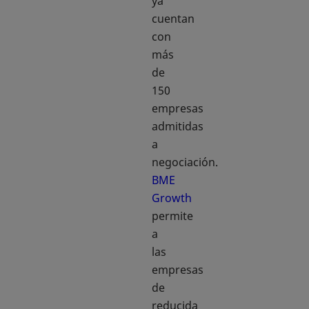
ya
cuentan
con
más
de
150
empresas
admitidas
a
negociación.
BME
Growth
se abre en una pestaña nueva
permite
a
las
empresas
de
reducida