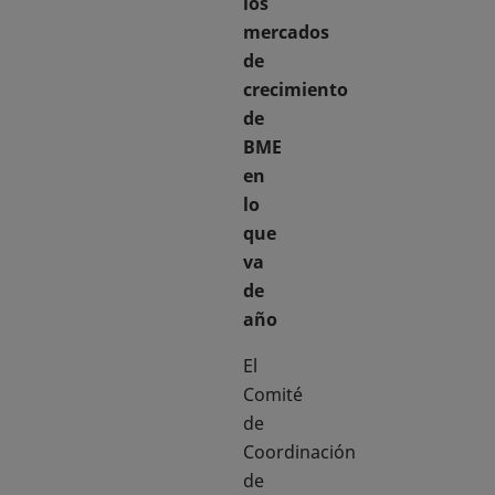
los
mercados
de
crecimiento
de
BME
en
lo
que
va
de
año
El
Comité
de
Coordinación
de