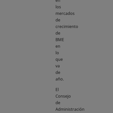
en
los
mercados
de
crecimiento
de
BME
en
lo
que
va
de
año.
El
Consejo
de
Administración