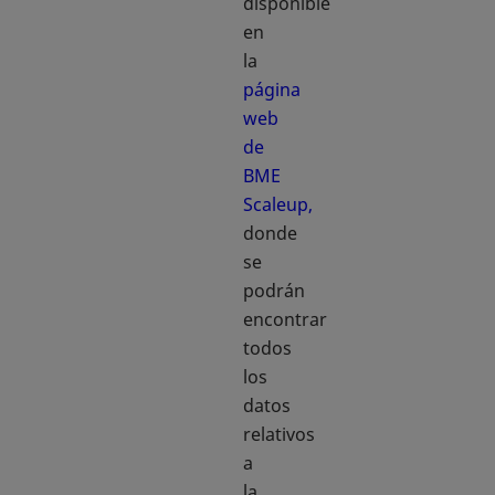
disponible
en
la
página
web
de
BME
Scaleup,
se abre en una pestaña nueva
donde
se
podrán
encontrar
todos
los
datos
relativos
a
la