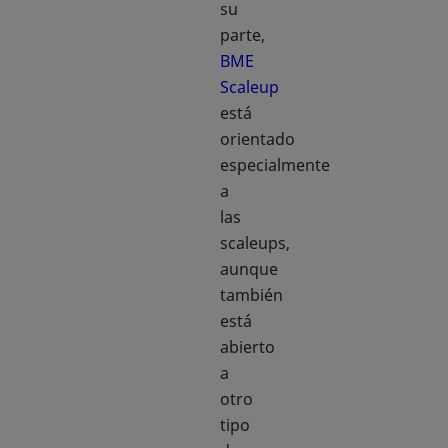
su
parte,
BME
Scaleup
se abre en una pestaña nueva
está
orientado
especialmente
a
las
scaleups,
aunque
también
está
abierto
a
otro
tipo