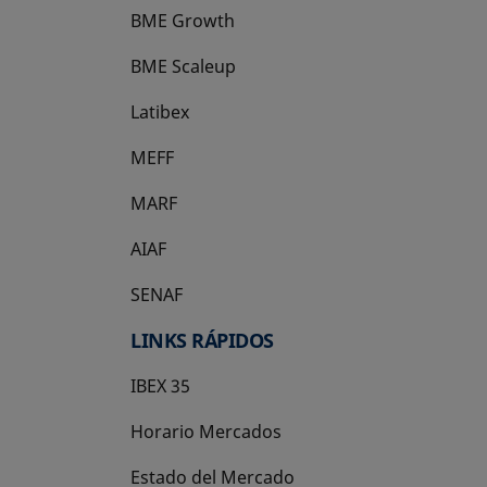
BME Growth
se abre en una pestaña nueva
BME Scaleup
se abre en una pestaña nueva
Latibex
se abre en una pestaña nueva
MEFF
se abre en una pestaña nueva
MARF
AIAF
SENAF
LINKS RÁPIDOS
IBEX 35
Horario Mercados
Estado del Mercado