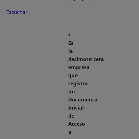
Escuchar
•
Es
la
decimotercera
empresa
que
registra
un
Documento
Inicial
de
Acceso
a