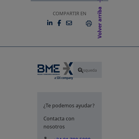
Volver arriba
COMPARTIR EN
LINKEDIN
FACEBOOK
EMAIL
SE ABRE EN UNA PESTAÑA 
SE ABRE EN UNA PESTA
IMPRIMIR
¿Te podemos ayudar?
Contacta con
nosotros