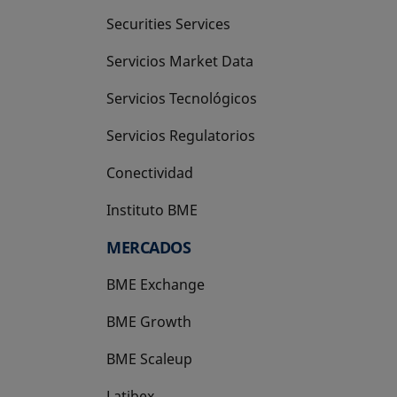
Securities Services
Servicios Market Data
Servicios Tecnológicos
Servicios Regulatorios
Conectividad
Instituto BME
se abre en una pestaña nueva
MERCADOS
BME Exchange
BME Growth
se abre en una pestaña nueva
BME Scaleup
se abre en una pestaña nueva
Latibex
se abre en una pestaña nueva