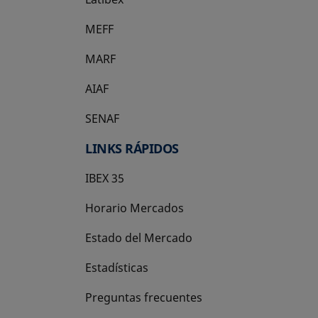
MEFF
se abre en una pestaña nueva
MARF
AIAF
SENAF
LINKS RÁPIDOS
IBEX 35
Horario Mercados
Estado del Mercado
Estadísticas
Preguntas frecuentes