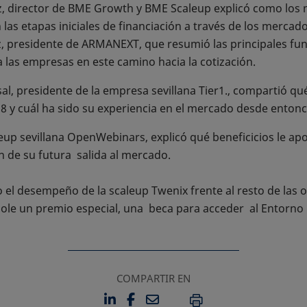
, director de BME Growth y BME Scaleup explicó como los
as etapas iniciales de financiación a través de los mercad
, presidente de ARMANEXT, que resumió las principales fun
las empresas en este camino hacia la cotización.
l, presidente de la empresa sevillana Tier1., compartió qué
 y cuál ha sido su experiencia en el mercado desde entonc
up sevillana OpenWebinars, explicó qué beneficicios le apo
 de su futura salida al mercado.
el desempeño de la scaleup Twenix frente al resto de las ot
ole un premio especial, una beca para acceder al Entorn
COMPARTIR EN
LINKEDIN
FACEBOOK
EMAIL
SE ABRE EN UNA PESTAÑA 
SE ABRE EN UNA PESTA
IMPRIMIR