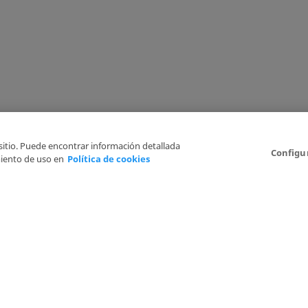
 sitio. Puede encontrar información detallada
Configu
iento de uso en
Política de cookies
Aviso Legal
Politica de Privacidad
Política de cookies