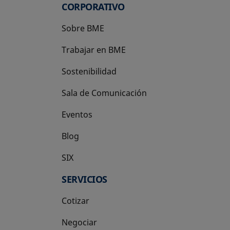
CORPORATIVO
Sobre BME
Trabajar en BME
Sostenibilidad
Sala de Comunicación
Eventos
Blog
SIX
se abre en una pestaña nueva
SERVICIOS
Cotizar
Negociar