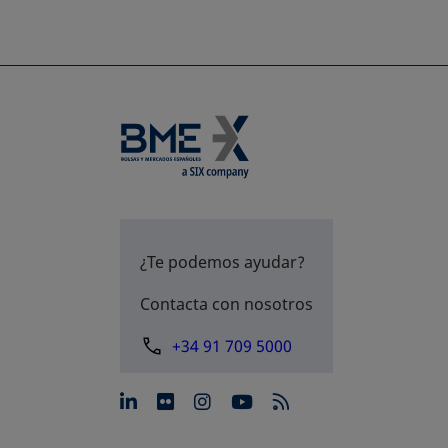
¿Te podemos ayudar?
Contacta con nosotros
+34 91 709 5000
se abre en una pestaña nue
se abre en una pestaña 
se abre en una pest
se abre en una p