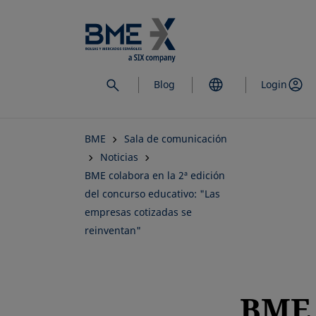
Saltar
al
contenido
principal
Blog
Login
BME
Sala de comunicación
Noticias
BME colabora en la 2ª edición
del concurso educativo: "Las
empresas cotizadas se
reinventan"
BME