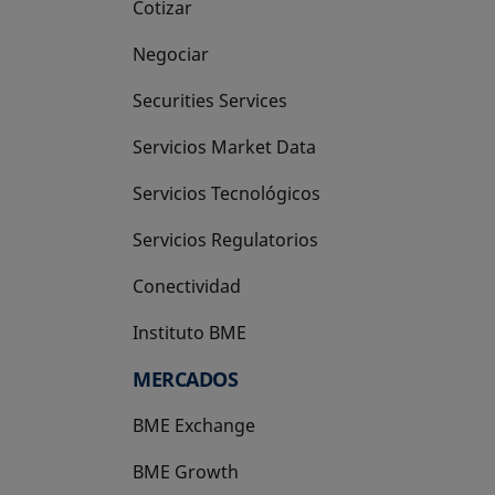
Cotizar
Negociar
Securities Services
Servicios Market Data
Servicios Tecnológicos
Servicios Regulatorios
Conectividad
Instituto BME
se abre en una pestaña nueva
MERCADOS
BME Exchange
BME Growth
se abre en una pestaña nueva