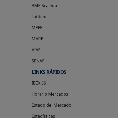
BME Scaleup
se abre en una pestaña nueva
Latibex
se abre en una pestaña nueva
MEFF
se abre en una pestaña nueva
MARF
AIAF
SENAF
LINKS RÁPIDOS
IBEX 35
Horario Mercados
Estado del Mercado
Estadísticas