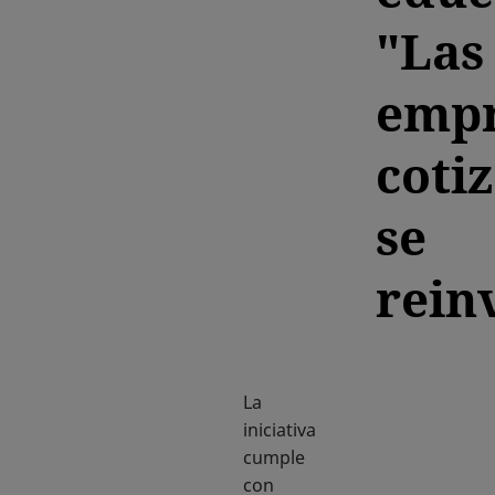
"Las
empr
coti
se
rein
La
iniciativa
cumple
con