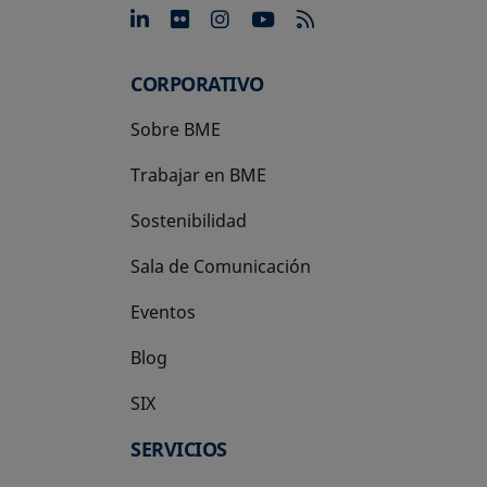
se abre en una pestaña nue
se abre en una pestaña 
se abre en una pest
se abre en una p
CORPORATIVO
Sobre BME
Trabajar en BME
Sostenibilidad
Sala de Comunicación
Eventos
Blog
SIX
se abre en una pestaña nueva
SERVICIOS