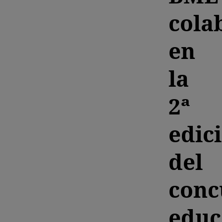
cola
en
la
2ª
edic
del
conc
educ