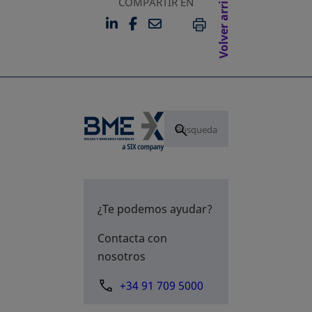
Volver arriba
COMPARTIR EN
LINKEDIN
FACEBOOK
EMAIL
SE ABRE EN UNA PESTAÑA 
SE ABRE EN UNA PESTA
IMPRIMIR
¿Te podemos ayudar?
Contacta con
nosotros
+34 91 709 5000