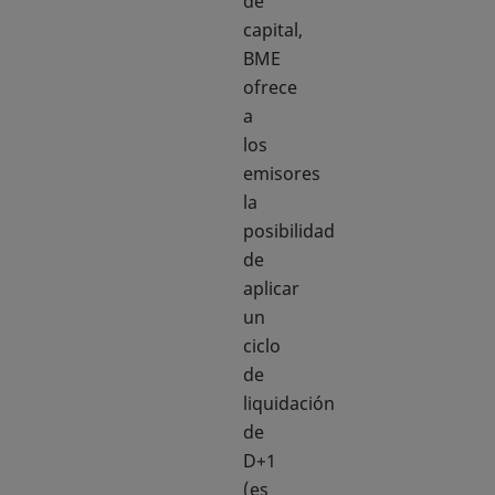
de
capital,
BME
ofrece
a
los
emisores
la
posibilidad
de
aplicar
un
ciclo
de
liquidación
de
D+1
(es