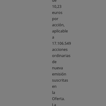
de
10,23
euros
por
acción,
aplicable
a
17.106.549
acciones
ordinarias
de
nueva
emisión
suscritas
en
la
Oferta.
La