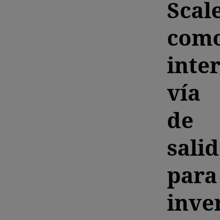
Scal
com
inte
vía
de
sali
para
inve