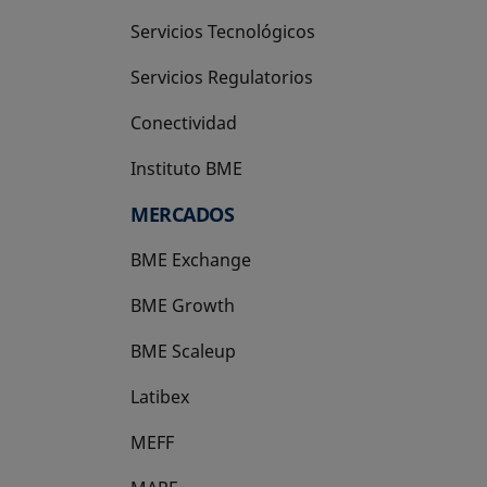
Servicios Tecnológicos
Servicios Regulatorios
Conectividad
Instituto BME
se abre en una pestaña nueva
MERCADOS
BME Exchange
BME Growth
se abre en una pestaña nueva
BME Scaleup
se abre en una pestaña nueva
Latibex
se abre en una pestaña nueva
MEFF
se abre en una pestaña nueva