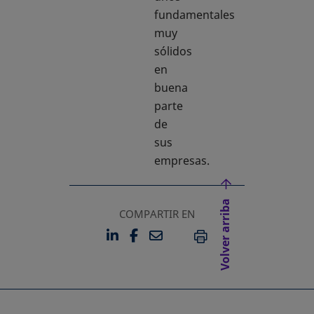
fundamentales
muy
sólidos
en
buena
parte
de
sus
empresas.
Volver arriba
COMPARTIR EN
LINKEDIN
FACEBOOK
EMAIL
SE ABRE EN UNA PESTAÑA 
SE ABRE EN UNA PESTA
IMPRIMIR