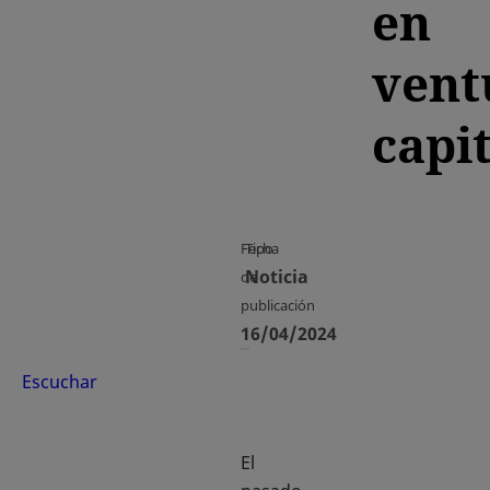
en
vent
capit
Fecha
Tipo
Noticia
de
publicación
16/04/2024
Escuchar
El