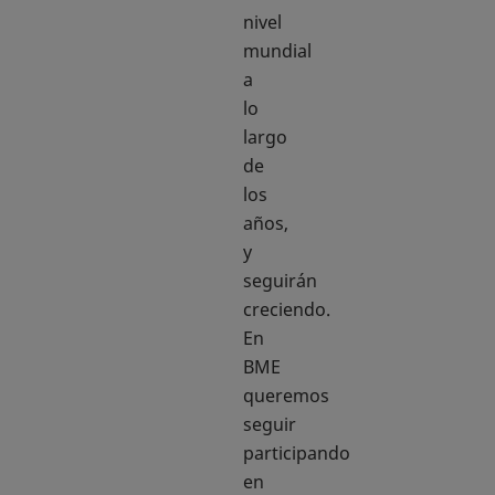
nivel
mundial
a
lo
largo
de
los
años,
y
seguirán
creciendo.
En
BME
queremos
seguir
participando
en