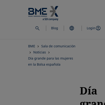
Saltar
al
contenido
principal
Blog
Login
BME
Sala de comunicación
Noticias
Día grande para las mujeres
en la Bolsa española
Día
gran