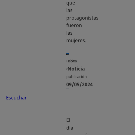
que
las
protagonistas
fueron
las
mujeres.
Fecha
Tipo
Noticia
de
publicación
09/05/2024
Escuchar
El
día