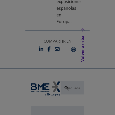
exposiciones
españolas
en
Europa.
Volver arriba
COMPARTIR EN
LINKEDIN
FACEBOOK
EMAIL
SE ABRE EN UNA PESTAÑA 
SE ABRE EN UNA PESTA
IMPRIMIR