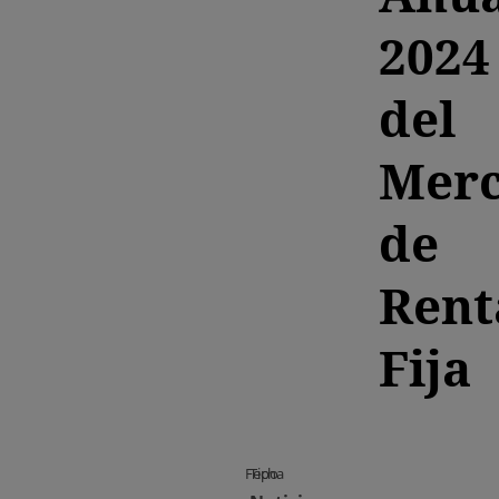
2024
del
Mer
de
Rent
Fija
Fecha
Tipo