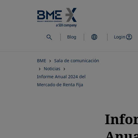
Saltar
al
contenido
principal
Blog
Login
BME
Sala de comunicación
Noticias
Informe Anual 2024 del
Mercado de Renta Fija
Info
Anua