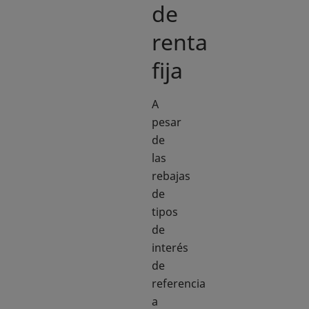
de
renta
fija
A
pesar
de
las
rebajas
de
tipos
de
interés
de
referencia
a