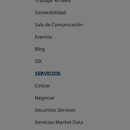
Trabajar en BME
Sostenibilidad
Sala de Comunicación
Eventos
Blog
SIX
se abre en una pestaña nueva
SERVICIOS
Cotizar
Negociar
Securities Services
Servicios Market Data