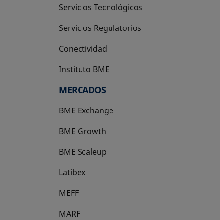
Servicios Tecnológicos
Servicios Regulatorios
Conectividad
Instituto BME
se abre en una pestaña nueva
MERCADOS
BME Exchange
BME Growth
se abre en una pestaña nueva
BME Scaleup
se abre en una pestaña nueva
Latibex
se abre en una pestaña nueva
MEFF
se abre en una pestaña nueva
MARF