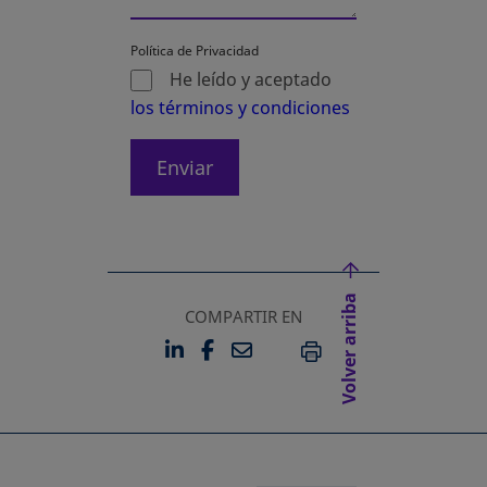
Política de Privacidad
He leído y aceptado
los términos y condiciones
Enviar
Volver arriba
COMPARTIR EN
LINKEDIN
FACEBOOK
EMAIL
SE ABRE EN UNA PESTAÑA 
SE ABRE EN UNA PESTA
IMPRIMIR