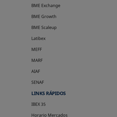
BME Exchange
BME Growth
se abre en una pestaña nueva
BME Scaleup
se abre en una pestaña nueva
Latibex
se abre en una pestaña nueva
MEFF
se abre en una pestaña nueva
MARF
AIAF
SENAF
LINKS RÁPIDOS
IBEX 35
Horario Mercados