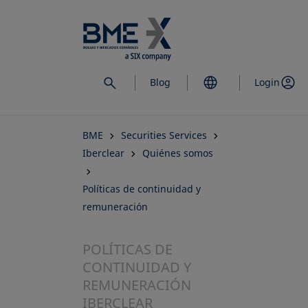
Saltar
al
contenido
principal
Blog
Login
BME
Securities Services
Iberclear
Quiénes somos
Políticas de continuidad y
remuneración
POLÍTICAS DE
CONTINUIDAD Y
REMUNERACIÓN
IBERCLEAR