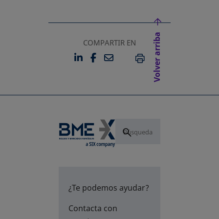
Volver arriba
COMPARTIR EN
LINKEDIN
FACEBOOK
EMAIL
SE ABRE EN UNA PESTAÑA 
SE ABRE EN UNA PESTA
IMPRIMIR
¿Te podemos ayudar?
Contacta con