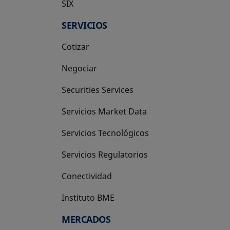
SIX
se abre en una pestaña nueva
SERVICIOS
Cotizar
Negociar
Securities Services
Servicios Market Data
Servicios Tecnológicos
Servicios Regulatorios
Conectividad
Instituto BME
se abre en una pestaña nueva
MERCADOS