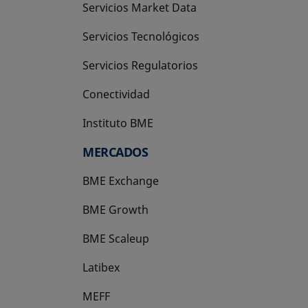
Servicios Market Data
Servicios Tecnológicos
Servicios Regulatorios
Conectividad
Instituto BME
se abre en una pestaña nueva
MERCADOS
BME Exchange
BME Growth
se abre en una pestaña nueva
BME Scaleup
se abre en una pestaña nueva
Latibex
se abre en una pestaña nueva
MEFF
se abre en una pestaña nueva