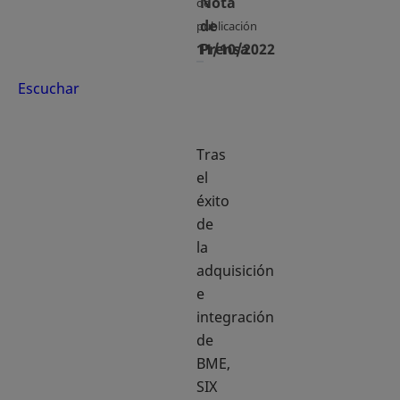
Nota
de
de
publicación
11/10/2022
Prensa
Escuchar
Tras
el
éxito
de
la
adquisición
e
integración
de
BME,
SIX