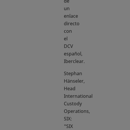
de
un
enlace
directo
con
el
DCV
español,
Iberclear.
Stephan
Hänseler,
Head
International
Custody
Operations,
SIX:
"SIX