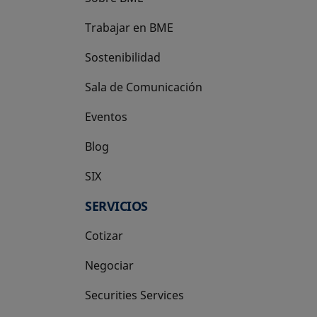
Trabajar en BME
Sostenibilidad
Sala de Comunicación
Eventos
Blog
SIX
se abre en una pestaña nueva
SERVICIOS
Cotizar
Negociar
Securities Services