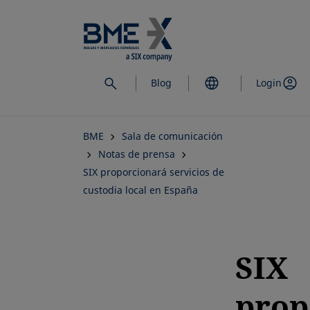
Saltar
al
contenido
principal
Blog
Login
BME
Sala de comunicación
Notas de prensa
SIX proporcionará servicios de
custodia local en España
SIX
prop