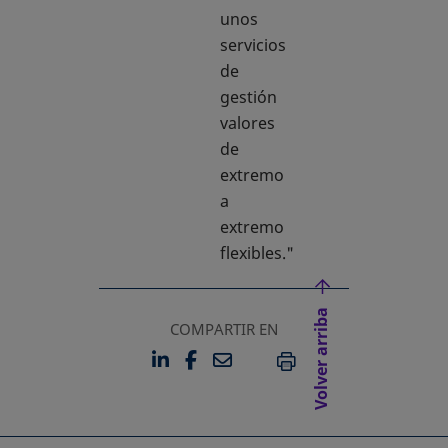
unos
servicios
de
gestión
valores
de
extremo
a
extremo
flexibles."
Volver arriba
COMPARTIR EN
LINKEDIN
FACEBOOK
EMAIL
SE ABRE EN UNA PESTAÑA 
SE ABRE EN UNA PESTA
IMPRIMIR