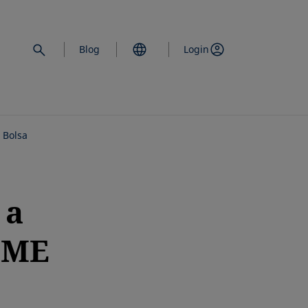
Blog
Login
 Bolsa
 a
 BME