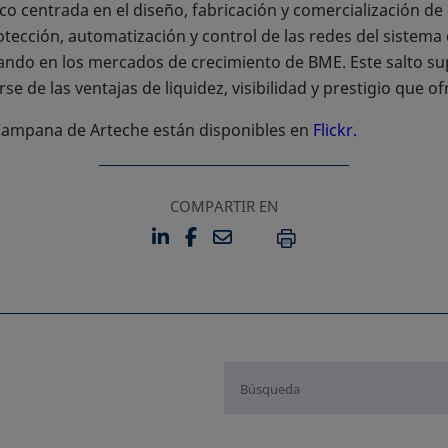
o centrada en el diseño, fabricación y comercialización de 
tección, automatización y control de las redes del sistema e
zando en los mercados de crecimiento de BME. Este salto s
e de las ventajas de liquidez, visibilidad y prestigio que of
 Campana de Arteche están disponibles en
Flickr.
COMPARTIR EN
LINKEDIN
FACEBOOK
EMAIL
SE ABRE EN UNA PESTAÑA 
SE ABRE EN UNA PESTA
IMPRIMIR