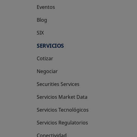
Eventos
Blog
SIX
se abre en una pestaña nueva
SERVICIOS
Cotizar
Negociar
Securities Services
Servicios Market Data
Servicios Tecnológicos
Servicios Regulatorios
Conectividad