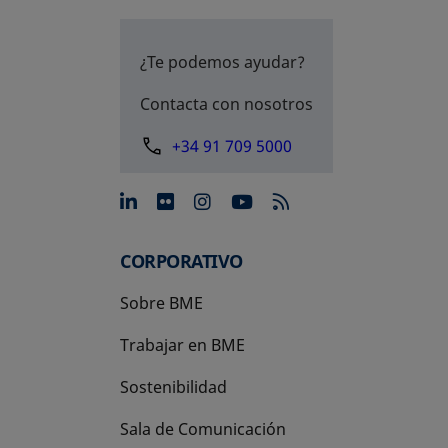
¿Te podemos ayudar?
Contacta con nosotros
+34 91 709 5000
se abre en una pestaña nue
se abre en una pestaña 
se abre en una pest
se abre en una p
CORPORATIVO
Sobre BME
Trabajar en BME
Sostenibilidad
Sala de Comunicación