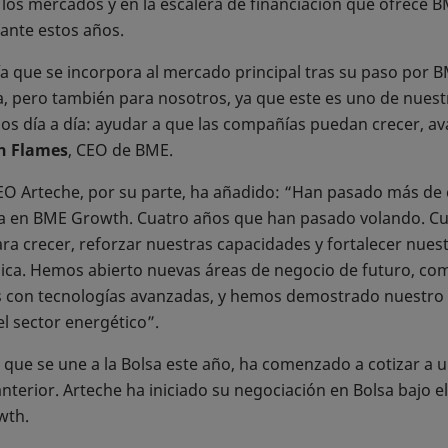
os mercados y en la escalera de financiación que ofrece B
ante estos años.
a que se incorpora al mercado principal tras su paso por 
, pero también para nosotros, ya que este es uno de nuestro
os día a día: ayudar a que las compañías puedan crecer, ava
n Flames
, CEO de BME.
CEO Arteche, por su parte, ha añadido: “Han pasado más de
en BME Growth. Cuatro años que han pasado volando. Cua
a crecer, reforzar nuestras capacidades y fortalecer nues
ca. Hemos abierto nuevas áreas de negocio de futuro, co
vos con tecnologías avanzadas, y hemos demostrado nuestr
el sector energético”.
que se une a la Bolsa este año, ha comenzado a cotizar a un
nterior. Arteche ha iniciado su negociación en Bolsa bajo el 
wth.