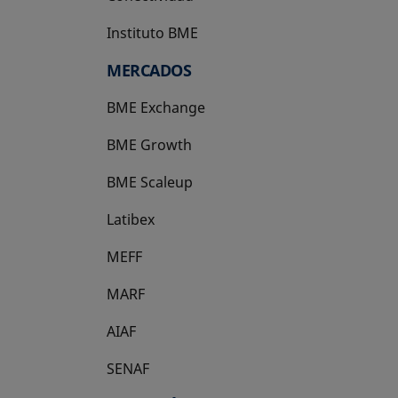
Instituto BME
se abre en una pestaña nueva
MERCADOS
BME Exchange
BME Growth
se abre en una pestaña nueva
BME Scaleup
se abre en una pestaña nueva
Latibex
se abre en una pestaña nueva
MEFF
se abre en una pestaña nueva
MARF
AIAF
SENAF