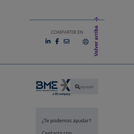
Volver arriba
COMPARTIR EN
LINKEDIN
FACEBOOK
EMAIL
SE ABRE EN UNA PESTAÑA 
SE ABRE EN UNA PESTA
IMPRIMIR
¿Te podemos ayudar?
Contacta con