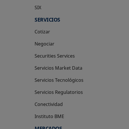
SIX
se abre en una pestaña nueva
SERVICIOS
Cotizar
Negociar
Securities Services
Servicios Market Data
Servicios Tecnológicos
Servicios Regulatorios
Conectividad
Instituto BME
se abre en una pestaña nueva
MERCADOS