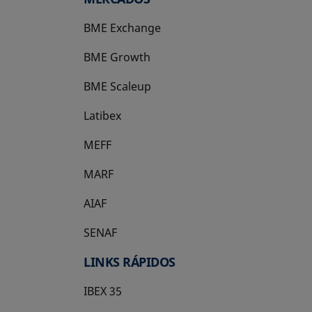
BME Exchange
BME Growth
se abre en una pestaña nueva
BME Scaleup
se abre en una pestaña nueva
Latibex
se abre en una pestaña nueva
MEFF
se abre en una pestaña nueva
MARF
AIAF
SENAF
LINKS RÁPIDOS
IBEX 35