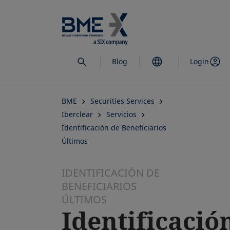
Saltar
al
contenido
principal
Blog
Login
BME
Securities Services
Iberclear
Servicios
Identificación de Beneficiarios
Últimos
IDENTIFICACIÓN DE
BENEFICIARIOS
ÚLTIMOS
Identificació