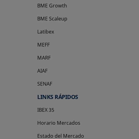
BME Growth
se abre en una pestaña nueva
BME Scaleup
se abre en una pestaña nueva
Latibex
se abre en una pestaña nueva
MEFF
se abre en una pestaña nueva
MARF
AIAF
SENAF
LINKS RÁPIDOS
IBEX 35
Horario Mercados
Estado del Mercado