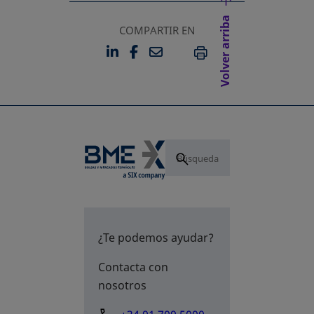
Volver arriba
COMPARTIR EN
LINKEDIN
FACEBOOK
EMAIL
SE ABRE EN UNA PESTAÑA 
SE ABRE EN UNA PESTA
IMPRIMIR
¿Te podemos ayudar?
Contacta con
nosotros