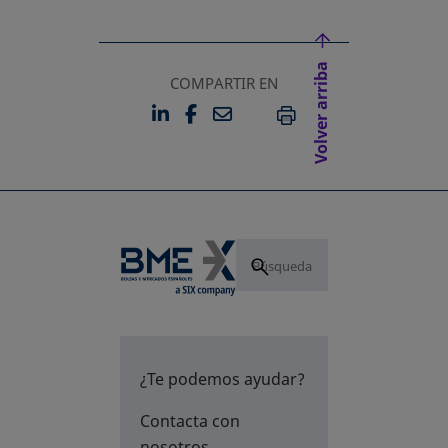
Volver arriba
COMPARTIR EN
LINKEDIN
FACEBOOK
EMAIL
SE ABRE EN UNA PESTAÑA 
SE ABRE EN UNA PESTA
IMPRIMIR
¿Te podemos ayudar?
Contacta con
nosotros