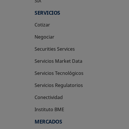
SIX
se abre en una pestaña nueva
SERVICIOS
Cotizar
Negociar
Securities Services
Servicios Market Data
Servicios Tecnológicos
Servicios Regulatorios
Conectividad
Instituto BME
se abre en una pestaña nueva
MERCADOS