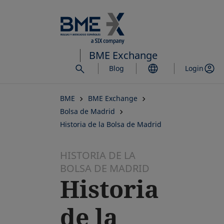
Saltar
al
contenido
principal
BME Exchange
Blog
Login
BME
BME Exchange
Bolsa de Madrid
Historia de la Bolsa de Madrid
HISTORIA DE LA
BOLSA DE MADRID
Historia
de la