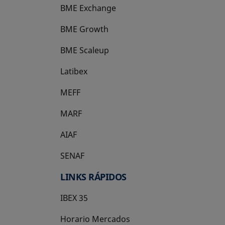
BME Exchange
BME Growth
se abre en una pestaña nueva
BME Scaleup
se abre en una pestaña nueva
Latibex
se abre en una pestaña nueva
MEFF
se abre en una pestaña nueva
MARF
AIAF
SENAF
LINKS RÁPIDOS
IBEX 35
Horario Mercados