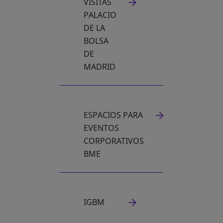
VISITAS
SE ABRE EN UNA PESTAÑA NUEVA
PALACIO
DE LA
BOLSA
DE
MADRID
ESPACIOS PARA
EVENTOS
CORPORATIVOS
BME
IGBM
SE ABRE EN UNA PESTAÑA NUEVA