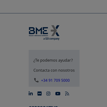
¿Te podemos ayudar?
Contacta con nosotros
+34 91 709 5000
se abre en una pestaña nue
se abre en una pestaña 
se abre en una pest
se abre en una p