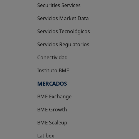
Securities Services
Servicios Market Data
Servicios Tecnológicos
Servicios Regulatorios
Conectividad
Instituto BME
se abre en una pestaña nueva
MERCADOS
BME Exchange
BME Growth
se abre en una pestaña nueva
BME Scaleup
se abre en una pestaña nueva
Latibex
se abre en una pestaña nueva