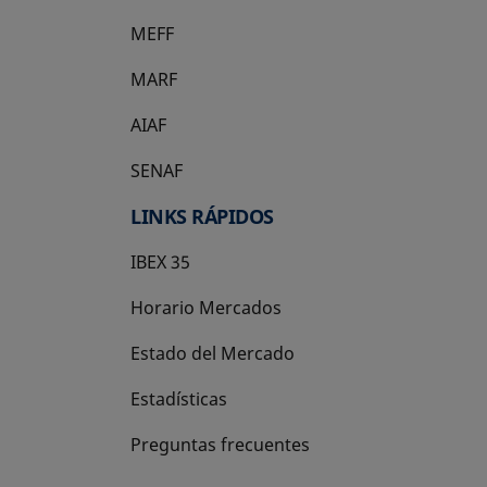
MEFF
se abre en una pestaña nueva
MARF
AIAF
SENAF
LINKS RÁPIDOS
IBEX 35
Horario Mercados
Estado del Mercado
Estadísticas
Preguntas frecuentes