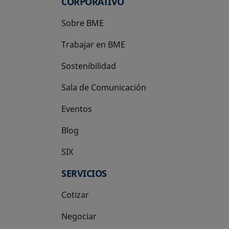
CORPORATIVO
Sobre BME
Trabajar en BME
Sostenibilidad
Sala de Comunicación
Eventos
Blog
SIX
se abre en una pestaña nueva
SERVICIOS
Cotizar
Negociar