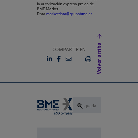
la autorización expresa previa de
BME Market
Data
marketdata@grupobme.es
Volver arriba
COMPARTIR EN
LINKEDIN
FACEBOOK
EMAIL
SE ABRE EN UNA PESTAÑA 
SE ABRE EN UNA PESTA
IMPRIMIR