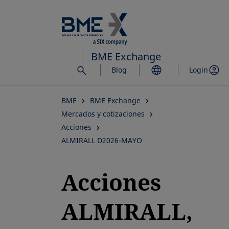
Saltar
al
contenido
principal
BME Exchange
Blog
Login
BME
BME Exchange
Mercados y cotizaciones
Acciones
ALMIRALL D2026-MAYO
Acciones
ALMIRALL,