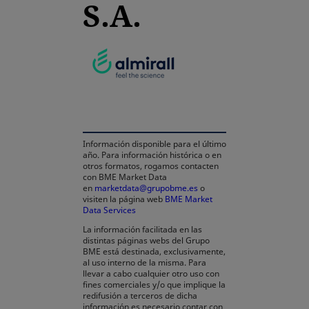
S.A.
se abre en una pestañ
Información disponible para el último
año. Para información histórica o en
otros formatos, rogamos contacten
con BME Market Data
en
marketdata@grupobme.es
o
visiten la página web
BME Market
Data Services
se abre en una pestaña nueva
La información facilitada en las
distintas páginas webs del Grupo
BME está destinada, exclusivamente,
al uso interno de la misma. Para
llevar a cabo cualquier otro uso con
fines comerciales y/o que implique la
redifusión a terceros de dicha
información es necesario contar con