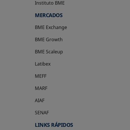
Instituto BME
se abre en una pestaña nueva
MERCADOS
BME Exchange
BME Growth
se abre en una pestaña nueva
BME Scaleup
se abre en una pestaña nueva
Latibex
se abre en una pestaña nueva
MEFF
se abre en una pestaña nueva
MARF
AIAF
SENAF
LINKS RÁPIDOS