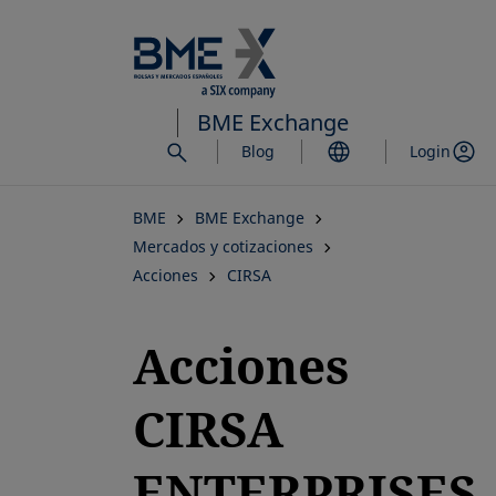
Saltar
al
contenido
principal
BME Exchange
Blog
Login
BME
BME Exchange
Mercados y cotizaciones
Acciones
CIRSA
Acciones
CIRSA
ENTERPRISES,