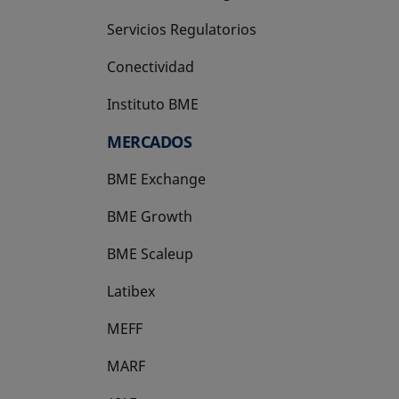
Servicios Regulatorios
Conectividad
Instituto BME
se abre en una pestaña nueva
MERCADOS
BME Exchange
BME Growth
se abre en una pestaña nueva
BME Scaleup
se abre en una pestaña nueva
Latibex
se abre en una pestaña nueva
MEFF
se abre en una pestaña nueva
MARF