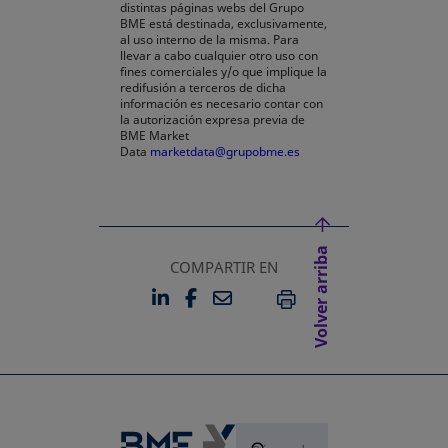
distintas páginas webs del Grupo
BME está destinada, exclusivamente,
al uso interno de la misma. Para
llevar a cabo cualquier otro uso con
fines comerciales y/o que implique la
redifusión a terceros de dicha
información es necesario contar con
la autorización expresa previa de
BME Market
Data
marketdata@grupobme.es
Volver arriba
COMPARTIR EN
LINKEDIN
FACEBOOK
EMAIL
SE ABRE EN UNA PESTAÑA 
SE ABRE EN UNA PESTA
IMPRIMIR