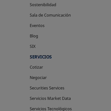
Sostenibilidad
Sala de Comunicación
Eventos
Blog
SIX
se abre en una pestaña nueva
SERVICIOS
Cotizar
Negociar
Securities Services
Servicios Market Data
Servicios Tecnológicos