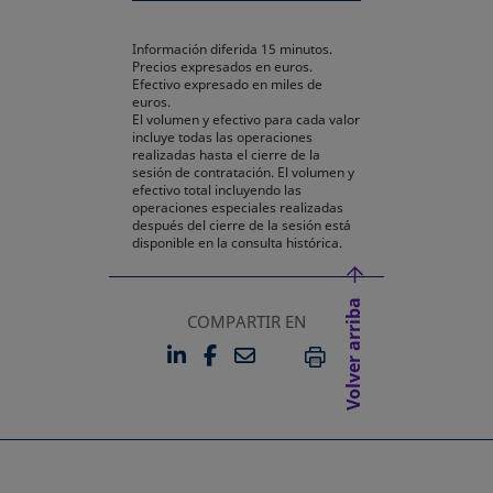
Información diferida 15 minutos.
Precios expresados en euros.
Efectivo expresado en miles de
euros.
El volumen y efectivo para cada valor
incluye todas las operaciones
realizadas hasta el cierre de la
sesión de contratación. El volumen y
efectivo total incluyendo las
operaciones especiales realizadas
después del cierre de la sesión está
disponible en la consulta histórica.
Volver arriba
COMPARTIR EN
LINKEDIN
FACEBOOK
EMAIL
SE ABRE EN UNA PESTAÑA 
SE ABRE EN UNA PESTA
IMPRIMIR