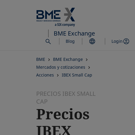
Saltar
al
contenido
principal
BME Exchange
Blog
Login
BME
BME Exchange
Mercados y cotizaciones
Acciones
IBEX Small Cap
PRECIOS IBEX SMALL
CAP
Precios
IBEX