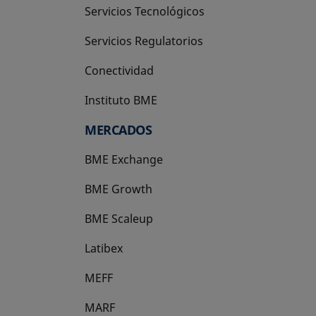
Servicios Tecnológicos
Servicios Regulatorios
Conectividad
Instituto BME
se abre en una pestaña nueva
MERCADOS
BME Exchange
BME Growth
se abre en una pestaña nueva
BME Scaleup
se abre en una pestaña nueva
Latibex
se abre en una pestaña nueva
MEFF
se abre en una pestaña nueva
MARF