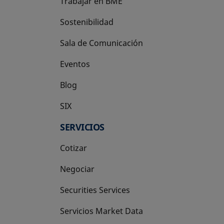
Trabajar en BME
Sostenibilidad
Sala de Comunicación
Eventos
Blog
SIX
se abre en una pestaña nueva
SERVICIOS
Cotizar
Negociar
Securities Services
Servicios Market Data