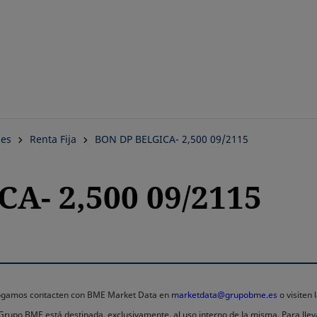
Saltar
al
contenido
principal
nes
Renta Fija
BON DP BELGICA- 2,500 09/2115
A- 2,500 09/2115
 rogamos contacten con BME Market Data en
marketdata@grupobme.es
o visiten
l Grupo BME está destinada, exclusivamente, al uso interno de la misma. Para llev