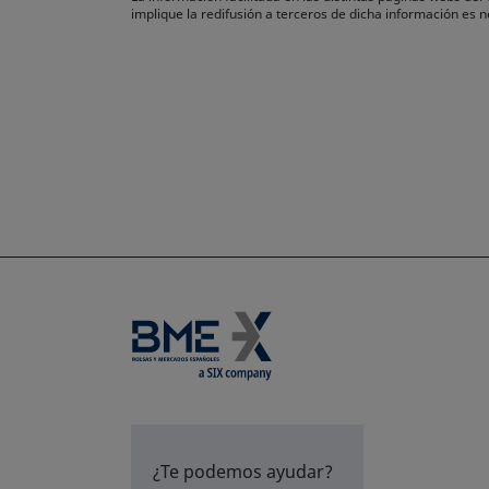
implique la redifusión a terceros de dicha información es
¿Te podemos ayudar?