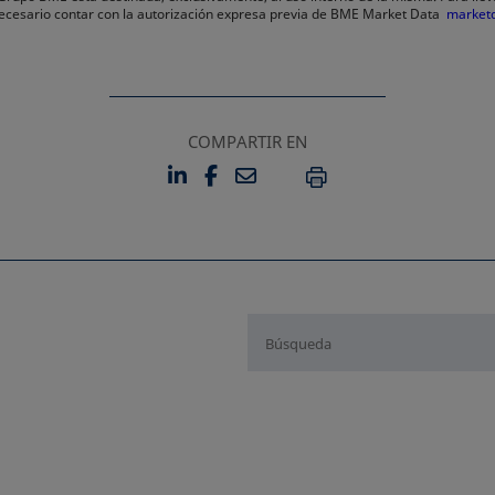
 necesario contar con la autorización expresa previa de BME Market Data
market
COMPARTIR EN
LINKEDIN
FACEBOOK
EMAIL
SE ABRE EN UNA PESTAÑA 
SE ABRE EN UNA PESTA
IMPRIMIR