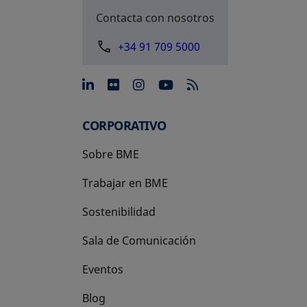
Contacta con nosotros
+34 91 709 5000
se abre en una pestaña nue
se abre en una pestaña 
se abre en una pest
se abre en una p
CORPORATIVO
Sobre BME
Trabajar en BME
Sostenibilidad
Sala de Comunicación
Eventos
Blog