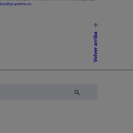
data@grupobme.es
Volver arriba
NUEVA
ÑA NUEVA