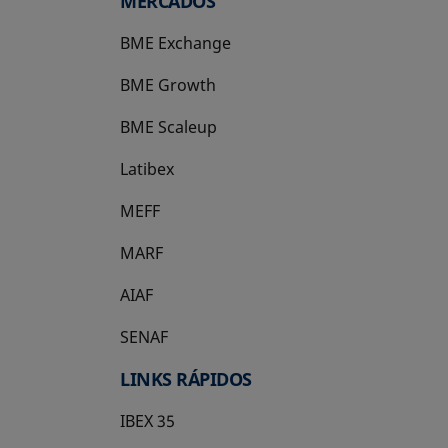
MERCADOS
BME Exchange
BME Growth
se abre en una pestaña nueva
BME Scaleup
se abre en una pestaña nueva
Latibex
se abre en una pestaña nueva
MEFF
se abre en una pestaña nueva
MARF
AIAF
SENAF
LINKS RÁPIDOS
IBEX 35