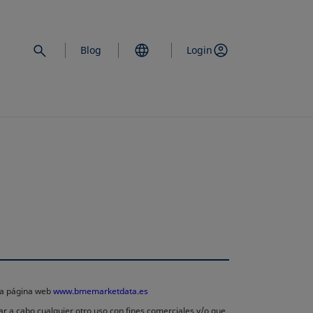
Blog
Login
 la página web
www.bmemarketdata.es
ar a cabo cualquier otro uso con fines comerciales y/o que