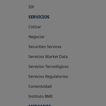
SIX
se abre en una pestaña nueva
SERVICIOS
Cotizar
Negociar
Securities Services
Servicios Market Data
Servicios Tecnológicos
Servicios Regulatorios
Conectividad
Instituto BME
se abre en una pestaña nueva