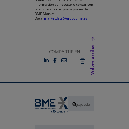
información es necesario contar con
la autorización expresa previa de
BME Market
Data
marketdata@grupobme.es
Volver arriba
COMPARTIR EN
LINKEDIN
FACEBOOK
EMAIL
SE ABRE EN UNA PESTAÑA 
SE ABRE EN UNA PESTA
IMPRIMIR