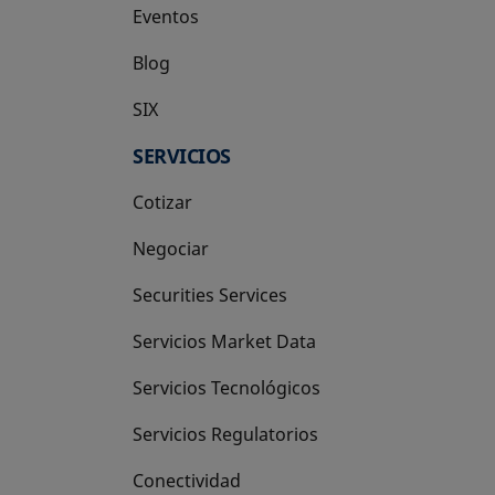
Eventos
Blog
SIX
se abre en una pestaña nueva
SERVICIOS
Cotizar
Negociar
Securities Services
Servicios Market Data
Servicios Tecnológicos
Servicios Regulatorios
Conectividad