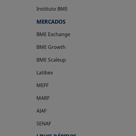
Instituto BME
se abre en una pestaña nueva
MERCADOS
BME Exchange
BME Growth
se abre en una pestaña nueva
BME Scaleup
se abre en una pestaña nueva
Latibex
se abre en una pestaña nueva
MEFF
se abre en una pestaña nueva
MARF
AIAF
SENAF