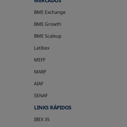
MERCADOS
BME Exchange
BME Growth
se abre en una pestaña nueva
BME Scaleup
se abre en una pestaña nueva
Latibex
se abre en una pestaña nueva
MEFF
se abre en una pestaña nueva
MARF
AIAF
SENAF
LINKS RÁPIDOS
IBEX 35