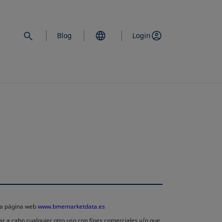
Blog
Login
 la página web
www.bmemarketdata.es
ar a cabo cualquier otro uso con fines comerciales y/o que