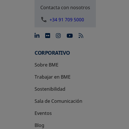
Contacta con nosotros
+34 91 709 5000
se abre en una pestaña nue
se abre en una pestaña 
se abre en una pest
se abre en una p
CORPORATIVO
Sobre BME
Trabajar en BME
Sostenibilidad
Sala de Comunicación
Eventos
Blog