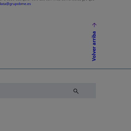
data@grupobme.es
Volver arriba
NUEVA
ÑA NUEVA