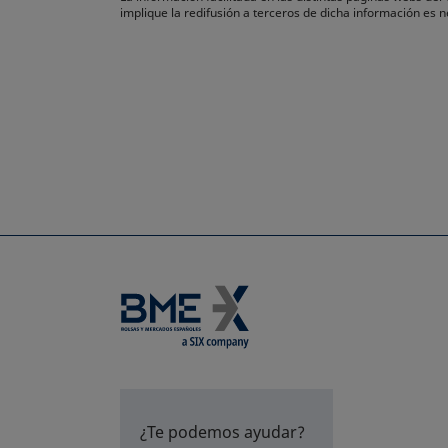
implique la redifusión a terceros de dicha información es
¿Te podemos ayudar?