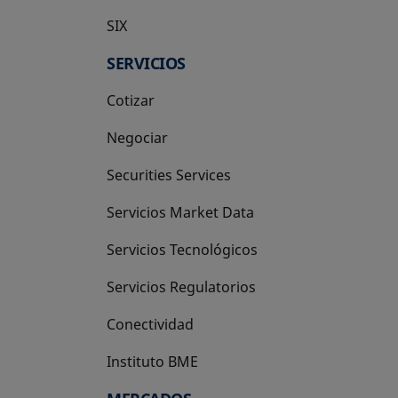
SIX
se abre en una pestaña nueva
SERVICIOS
Cotizar
Negociar
Securities Services
Servicios Market Data
Servicios Tecnológicos
Servicios Regulatorios
Conectividad
Instituto BME
se abre en una pestaña nueva