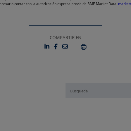
 necesario contar con la autorización expresa previa de BME Market Data
market
COMPARTIR EN
LINKEDIN
FACEBOOK
EMAIL
SE ABRE EN UNA PESTAÑA 
SE ABRE EN UNA PESTA
IMPRIMIR