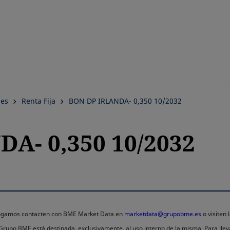
Saltar
al
contenido
principal
nes
Renta Fija
BON DP IRLANDA- 0,350 10/2032
A- 0,350 10/2032
 rogamos contacten con BME Market Data en
marketdata@grupobme.es
o visiten
l Grupo BME está destinada, exclusivamente, al uso interno de la misma. Para llev