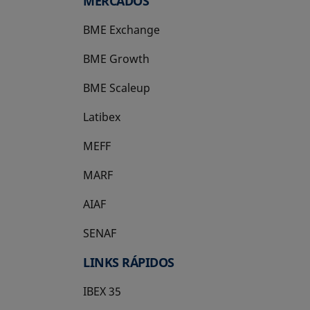
MERCADOS
BME Exchange
BME Growth
se abre en una pestaña nueva
BME Scaleup
se abre en una pestaña nueva
Latibex
se abre en una pestaña nueva
MEFF
se abre en una pestaña nueva
MARF
AIAF
SENAF
LINKS RÁPIDOS
IBEX 35