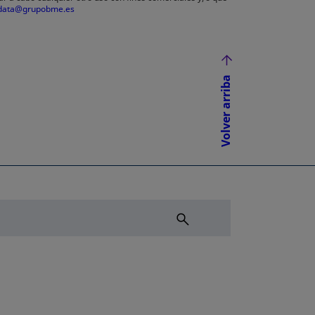
data@grupobme.es
Volver arriba
NUEVA
ÑA NUEVA