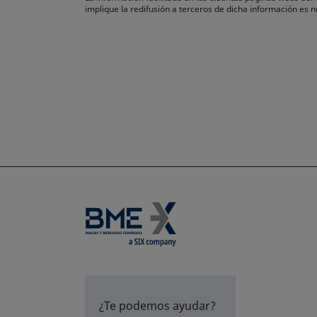
implique la redifusión a terceros de dicha información es
¿Te podemos ayudar?