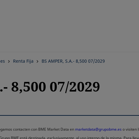
Saltar
al
contenido
principal
nes
Renta Fija
BS AMPER, S.A.- 8,500 07/2029
- 8,500 07/2029
 rogamos contacten con BME Market Data en
marketdata@grupobme.es
o visiten
l Grupo BME está destinada, exclusivamente, al uso interno de la misma. Para llev