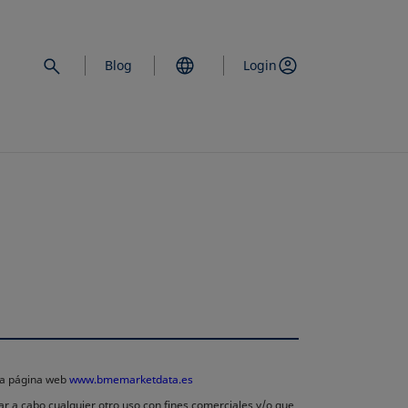
Blog
Login
 la página web
www.bmemarketdata.es
ar a cabo cualquier otro uso con fines comerciales y/o que