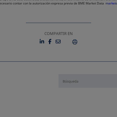
 necesario contar con la autorización expresa previa de BME Market Data
market
COMPARTIR EN
LINKEDIN
FACEBOOK
EMAIL
SE ABRE EN UNA PESTAÑA 
SE ABRE EN UNA PESTA
IMPRIMIR