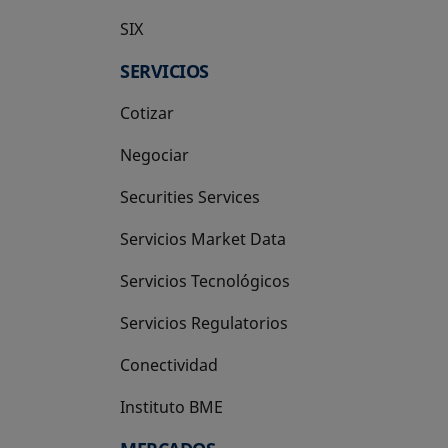
SIX
se abre en una pestaña nueva
SERVICIOS
Cotizar
Negociar
Securities Services
Servicios Market Data
Servicios Tecnológicos
Servicios Regulatorios
Conectividad
Instituto BME
se abre en una pestaña nueva