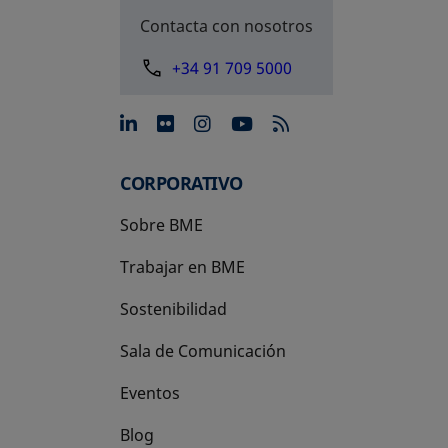
Contacta con nosotros
+34 91 709 5000
se abre en una pestaña nue
se abre en una pestaña 
se abre en una pest
se abre en una p
CORPORATIVO
Sobre BME
Trabajar en BME
Sostenibilidad
Sala de Comunicación
Eventos
Blog