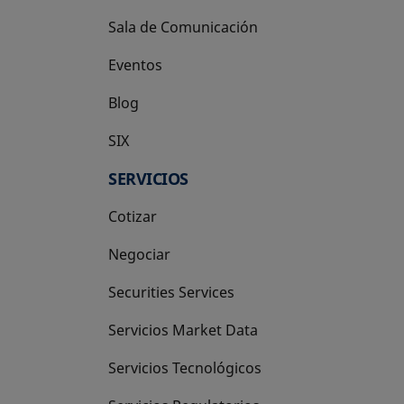
Sala de Comunicación
Eventos
Blog
SIX
se abre en una pestaña nueva
SERVICIOS
Cotizar
Negociar
Securities Services
Servicios Market Data
Servicios Tecnológicos