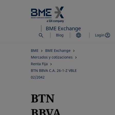
Saltar
al
contenido
principal
BME Exchange
Blog
Login
BME
BME Exchange
Mercados y cotizaciones
Renta Fija
BTN BBVA C.A. 26-1-Z VBLE
02/2042
BTN
BBVA