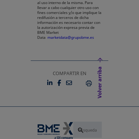
al uso interno de la misma. Para
llevar a cabo cualquier otro uso con
fines comerciales y/o que implique la
redifusión a terceros de dicha
información es necesario contar con
la autorización expresa previa de
BME Market
Data
marketdata@grupobme.es
Volver arriba
COMPARTIR EN
LINKEDIN
FACEBOOK
EMAIL
SE ABRE EN UNA PESTAÑA 
SE ABRE EN UNA PESTA
IMPRIMIR