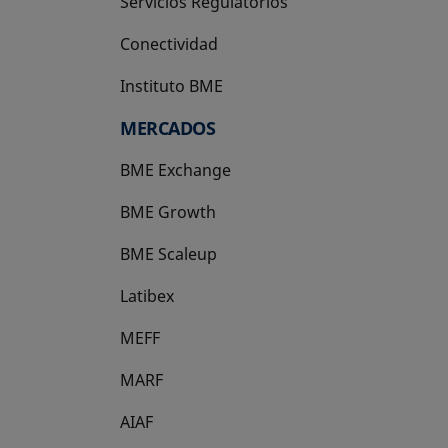
Servicios Regulatorios
Conectividad
Instituto BME
se abre en una pestaña nueva
MERCADOS
BME Exchange
BME Growth
se abre en una pestaña nueva
BME Scaleup
se abre en una pestaña nueva
Latibex
se abre en una pestaña nueva
MEFF
se abre en una pestaña nueva
MARF
AIAF